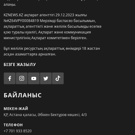
алаңы.
KZNEWS.KZ ақпарат агенттігі 29.12.2023 жылғы
№KZ64VPY00084819 Мерзімді баспасөз басылымын,
ақпараттық агенттікті және желілік басылымды есепке
қою туралы куәлігі, Ақпарат және коммуникация
министрлігінің Ақпарат комитетімен берілген.
Бұл желілік ресурстың ақпараттық өнімдері 18 жастан
асқан азаматтарға арналған.
БІЗГЕ ЖАЗЫЛУ
БАЙЛАНЫС
МЕКЕН-ЖАЙ
ҚР, Астана қаласы, Әбікен Бектұров көшесі, 4/3
ТЕЛЕФОН
+7 701 933 8520