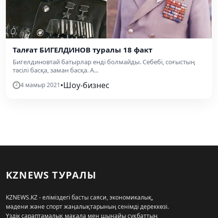
Талғат БИГЕЛДИНОВ туралы 18 факт
Бигелдиновтай батырлар енді болмайды. Себебі, соғыстың
тәсілі басқа, заман басқа. А...
•
Шоу-бизнес
4 мамыр 2021
KZNEWS ТУРАЛЫ
KZNEWS.KZ - еліміздегі басты саяси, экономикалық,
мәдени және спорт жаңалықтарының сенімді дереккөзі.
Үздік сараптамалық мақала мен шынайы сұқбаттың