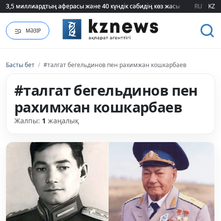
3,5 миллиардтың аферасы және 40 күндік сәбидің көз жасы: Медицинад
3,5 миллиардтың аферасы және 40 күндік сәбидің көз жасы: Медицинад
RU
KZ
МӘЗІР
Басты бет
/
#талгат бегельдинов пен рахимжан кошкарбаев
#талгат бегельдинов пен
рахимжан кошкарбаев
Жалпы:
1
жаңалық