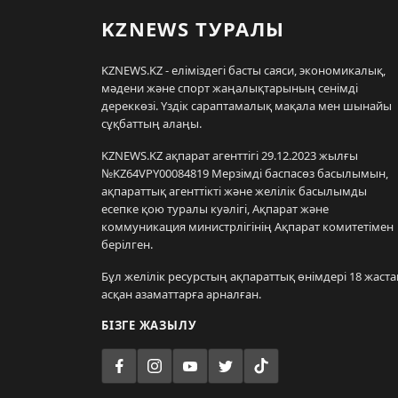
KZNEWS ТУРАЛЫ
KZNEWS.KZ - еліміздегі басты саяси, экономикалық,
мәдени және спорт жаңалықтарының сенімді
дереккөзі. Үздік сараптамалық мақала мен шынайы
сұқбаттың алаңы.
KZNEWS.KZ ақпарат агенттігі 29.12.2023 жылғы
№KZ64VPY00084819 Мерзімді баспасөз басылымын,
ақпараттық агенттікті және желілік басылымды
есепке қою туралы куәлігі, Ақпарат және
коммуникация министрлігінің Ақпарат комитетімен
берілген.
Бұл желілік ресурстың ақпараттық өнімдері 18 жаста
асқан азаматтарға арналған.
БІЗГЕ ЖАЗЫЛУ