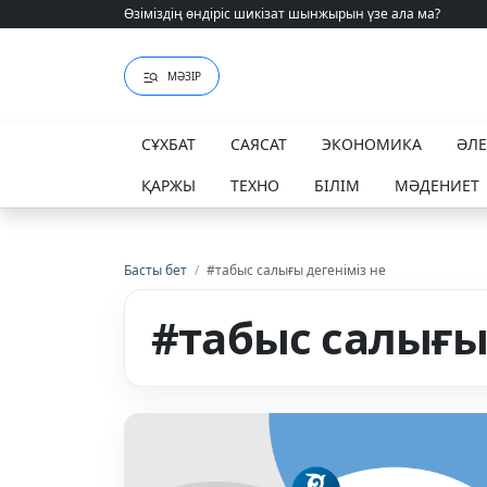
Өзіміздің өндіріс шикізат шынжырын үзе ала ма?
Өзіміздің өндіріс шикізат шынжырын үзе ала ма?
МӘЗІР
СҰХБАТ
САЯСАТ
ЭКОНОМИКА
ӘЛ
ҚАРЖЫ
ТЕХНО
БІЛІМ
МӘДЕНИЕТ
Басты бет
/
#табыс салығы дегеніміз не
#табыс салығы 