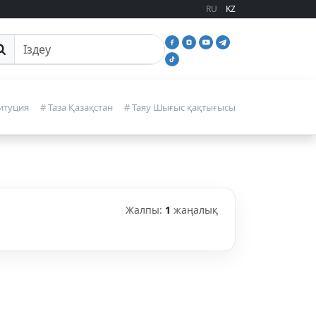
RU
KZ
йттан іздеу
итуция
# Таза Қазақстан
# Таяу Шығыс қақтығысы
Жалпы:
1
жаңалық