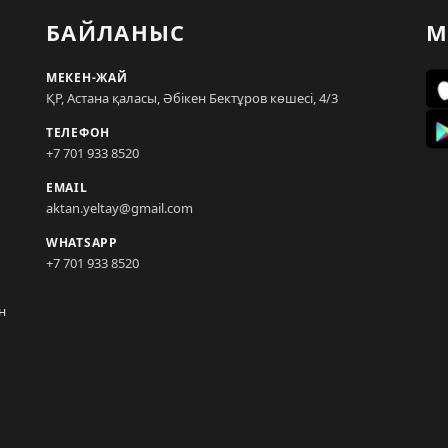
БАЙЛАНЫС
М
МЕКЕН-ЖАЙ
ҚР, Астана қаласы, Әбікен Бектұров көшесі, 4/3
ТЕЛЕФОН
+7 701 933 8520
EMAIL
aktan.yeltay@gmail.com
WHATSAPP
+7 701 933 8520
н