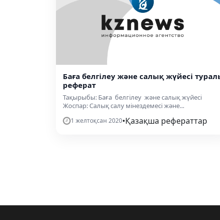
Баға белгілеу және салық жүйесі турал
реферат
Тақырыбы: Баға белгілеу және салық жүйесі
Жоспар: Салық салу мінездемесі және...
•
Қазақша рефераттар
1 желтоқсан 2020