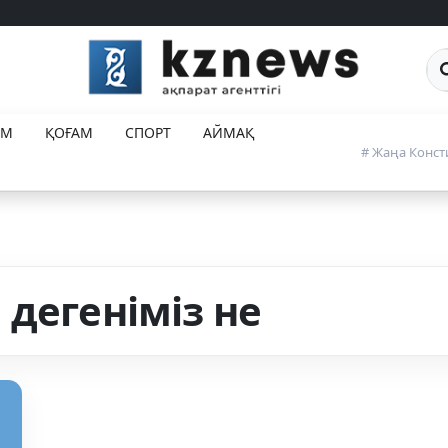
Са
ЕМ
ҚОҒАМ
СПОРТ
АЙМАҚ
# Жаңа Конст
дегеніміз не