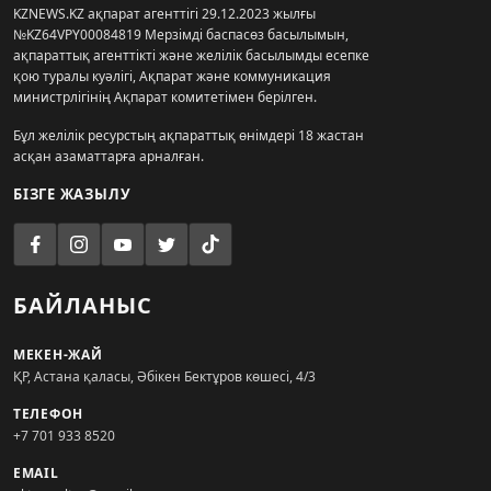
KZNEWS.KZ ақпарат агенттігі 29.12.2023 жылғы
№KZ64VPY00084819 Мерзімді баспасөз басылымын,
ақпараттық агенттікті және желілік басылымды есепке
қою туралы куәлігі, Ақпарат және коммуникация
министрлігінің Ақпарат комитетімен берілген.
Бұл желілік ресурстың ақпараттық өнімдері 18 жастан
асқан азаматтарға арналған.
БІЗГЕ ЖАЗЫЛУ
БАЙЛАНЫС
МЕКЕН-ЖАЙ
ҚР, Астана қаласы, Әбікен Бектұров көшесі, 4/3
ТЕЛЕФОН
+7 701 933 8520
EMAIL