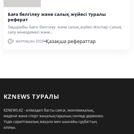
Баға белгілеу және салық жүйесі туралы
реферат
Тақырыбы: Баға белгілеу және салық жүйесі Жоспар: Салық
салу мінездемесі және...
•
Қазақша рефераттар
1 желтоқсан 2020
KZNEWS ТУРАЛЫ
KZNEWS.KZ - еліміздегі басты саяси, экономикалық,
мәдени және спорт жаңалықтарының сенімді дереккөзі.
Үздік сараптамалық мақала мен шынайы сұқбаттың
алаңы.