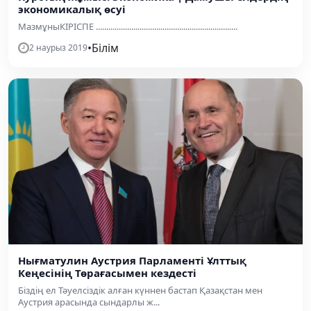
экономикалық өсуi
МазмұныКIРIСПЕ ....................................................................
•
Білім
2 наурыз 2019
Нығматулин Аустрия Парламенті Ұлттық
Кеңесінің Төрағасымен кездесті
Біздің ел Тәуелсіздік алған күннен бастап Қазақстан мен
Аустрия арасында сындарлы ж...