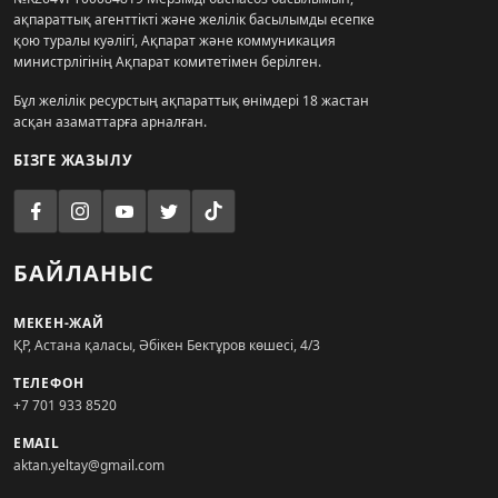
ақпараттық агенттікті және желілік басылымды есепке
қою туралы куәлігі, Ақпарат және коммуникация
министрлігінің Ақпарат комитетімен берілген.
Бұл желілік ресурстың ақпараттық өнімдері 18 жастан
асқан азаматтарға арналған.
БІЗГЕ ЖАЗЫЛУ
БАЙЛАНЫС
МЕКЕН-ЖАЙ
ҚР, Астана қаласы, Әбікен Бектұров көшесі, 4/3
ТЕЛЕФОН
+7 701 933 8520
EMAIL
aktan.yeltay@gmail.com