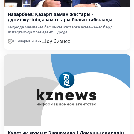
Назарбаев: Қазаргі заман жастары -
дүниежүзінің азаматтары болып табылады
Видеода мемлекет басшысы жастарға ақыл-кеңес берді.
Instagram-да президент Нұрсұл...
•
Шоу-бизнес
11 наурыз 2019
Курстық жұмыс: Экономика | Дамушы елдердiң