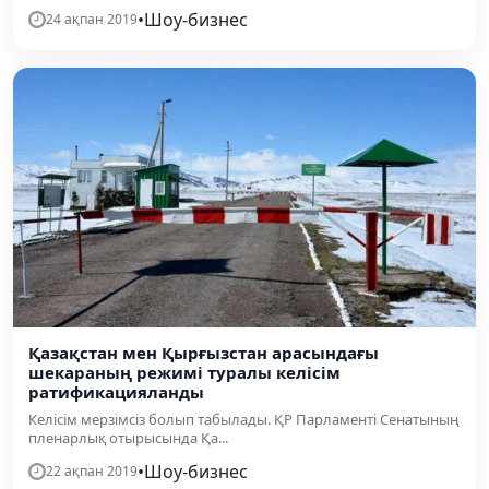
•
Шоу-бизнес
24 ақпан 2019
Қазақстан мен Қырғызстан арасындағы
шекараның режимі туралы келісім
ратификацияланды
Келісім мерзімсіз болып табылады. ҚР Парламенті Сенатының
пленарлық отырысында Қа...
•
Шоу-бизнес
22 ақпан 2019