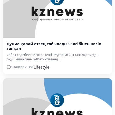
Дүние қалай етсең табылады? Кәсібінен нәсіп
тапқан
Сабақ : әдебиет Мектеп:Күні :Мұғалім: Сынып: 5Қатысқан
оқушылар саны:24Қатыспағанд...
•
Lifestyle
8 қаңтар 2019