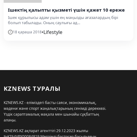
Ішектің қалыпты қызметі үшін қажет 10 ереже
Ішек құрылысы адам үшін ең маңызды ағазалардың бірі
болып табылады. Оның саулығы ад...
•
Lifestyle
18 қараша 2018
KZNEWS ТУРАЛЫ
KZNEWS.KZ - еліміздегі басты саяси, экономикалық,
мәдени және спорт жаңалықтарының сенімді дереккөзі.
Үздік сараптамалық мақала мен шынайы сұқбаттың
алаңы.
KZNEWS.KZ ақпарат агенттігі 29.12.2023 жылғы
№KZ64VPY00084819 Мерзімді баспасөз басылымын,