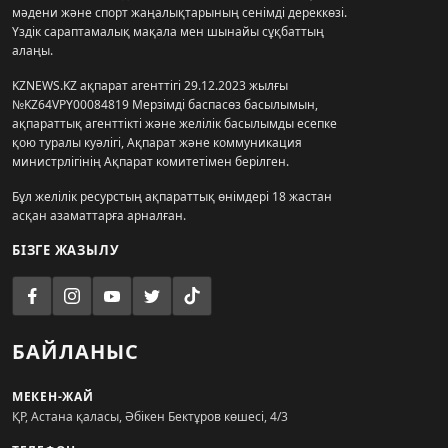
мәдени және спорт жаңалықтарының сенімді дереккөзі.
Үздік сараптамалық мақала мен шынайы сұқбаттың
алаңы.
KZNEWS.KZ ақпарат агенттігі 29.12.2023 жылғы
№KZ64VPY00084819 Мерзімді баспасөз басылымын,
ақпараттық агенттікті және желілік басылымды есепке
қою туралы куәлігі, Ақпарат және коммуникация
министрлігінің Ақпарат комитетімен берілген.
Бұл желілік ресурстың ақпараттық өнімдері 18 жастан
асқан азаматтарға арналған.
БІЗГЕ ЖАЗЫЛУ
БАЙЛАНЫС
МЕКЕН-ЖАЙ
ҚР, Астана қаласы, Әбікен Бектұров көшесі, 4/3