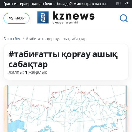
Грант иегерлері қашан белгілі болады?: Министрлік нақты мерзімді атад
Грант иегерлері қашан белгілі болады?: Министрлік нақты мерзімді атад
RU
KZ
МӘЗІР
Басты бет
/
#табиғатты қорғау ашық сабақтар
#табиғатты қорғау ашық
сабақтар
Жалпы:
1
жаңалық