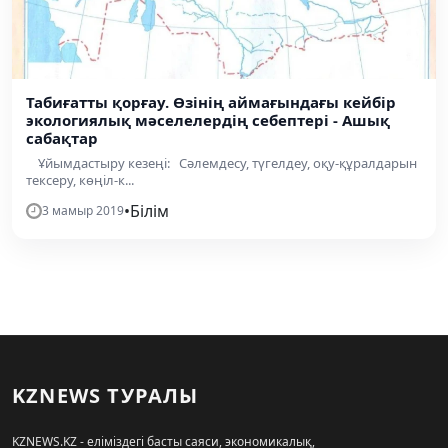
Табиғатты қорғау. Өзінің аймағындағы кейбір
экологиялық мәселелердің себептері - Ашық
сабақтар
Ұйымдастыру кезеңі: Сәлемдесу, түгелдеу, оқу-құралдарын
тексеру, көңіл-к...
•
Білім
3 мамыр 2019
KZNEWS ТУРАЛЫ
KZNEWS.KZ - еліміздегі басты саяси, экономикалық,