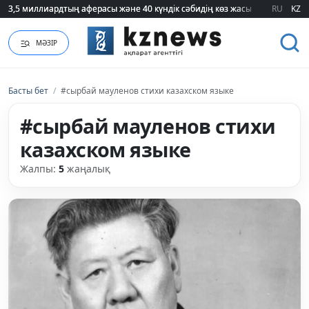
3,5 миллиардтың аферасы және 40 күндік сәбидің көз жасы: Медицинад
3,5 миллиардтың аферасы және 40 күндік сәбидің көз жасы: Медицинад
RU
KZ
МӘЗІР
Басты бет
/
#сырбай мауленов стихи казахском языке
#сырбай мауленов стихи
казахском языке
Жалпы:
5
жаңалық