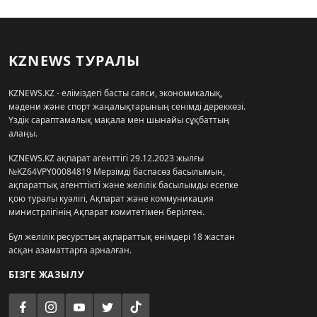
KZNEWS ТУРАЛЫ
KZNEWS.KZ - еліміздегі басты саяси, экономикалық,
мәдени және спорт жаңалықтарының сенімді дереккөзі.
Үздік сараптамалық мақала мен шынайы сұқбаттың
алаңы.
KZNEWS.KZ ақпарат агенттігі 29.12.2023 жылғы
№KZ64VPY00084819 Мерзімді баспасөз басылымын,
ақпараттық агенттікті және желілік басылымды есепке
қою туралы куәлігі, Ақпарат және коммуникация
министрлігінің Ақпарат комитетімен берілген.
Бұл желілік ресурстың ақпараттық өнімдері 18 жастан
асқан азаматтарға арналған.
БІЗГЕ ЖАЗЫЛУ