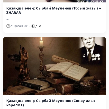
Қазақша өлең: Сырбай Мәуленов (Тосын жазы) »
ZHARAR
...
•
Білім
21 қазан 2019
Қазақша өлең: Сырбай Мәуленов (Сонау алыс
карелия)