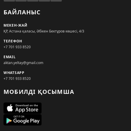
БАЙЛАНЫС
МЕКЕН-ЖАЙ
ҚР, Астана қаласы, Әбікен Бектұров көшесі, 4/3
ТЕЛЕФОН
+7 701 933 8520
EMAIL
aktan.yeltay@gmail.com
WHATSAPP
+7 701 933 8520
МОБИЛДІ ҚОСЫМША