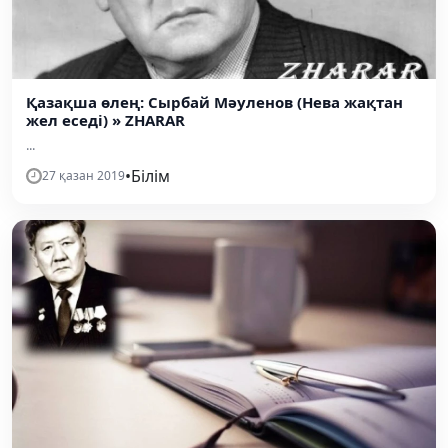
Қазақша өлең: Сырбай Мәуленов (Нева жақтан
жел еседі) » ZHARAR
...
•
Білім
27 қазан 2019