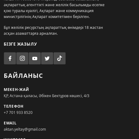
ақпараттық агенттікті және желілік басылымды есепке
қою туралы куәлігі, Ақпарат және коммуникация
министрлігінің Ақпарат комитетімен берілген.
Бұл желілік ресурстың ақпараттық өнімдері 18 жастан
асқан азаматтарға арналған.
БІЗГЕ ЖАЗЫЛУ
БАЙЛАНЫС
МЕКЕН-ЖАЙ
ҚР, Астана қаласы, Әбікен Бектұров көшесі, 4/3
ТЕЛЕФОН
+7 701 933 8520
EMAIL
aktan.yeltay@gmail.com