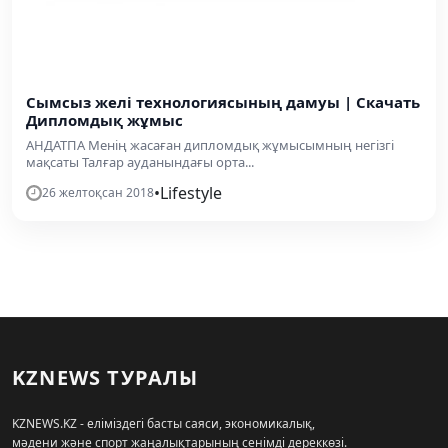
Сымсыз желі технологиясының дамуы | Скачать
Дипломдық жұмыс
АНДАТПА Менің жасаған дипломдық жұмысымның негізгі
мақсаты Талғар ауданындағы орта...
•
Lifestyle
26 желтоқсан 2018
KZNEWS ТУРАЛЫ
KZNEWS.KZ - еліміздегі басты саяси, экономикалық,
мәдени және спорт жаңалықтарының сенімді дереккөзі.