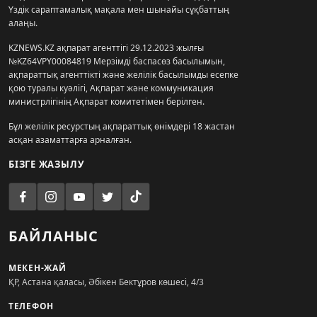
Үздік сараптамалық мақала мен шынайы сұқбаттың
алаңы.
KZNEWS.KZ ақпарат агенттігі 29.12.2023 жылғы
№KZ64VPY00084819 Мерзімді баспасөз басылымын,
ақпараттық агенттікті және желілік басылымды есепке
қою туралы куәлігі, Ақпарат және коммуникация
министрлігінің Ақпарат комитетімен берілген.
Бұл желілік ресурстың ақпараттық өнімдері 18 жастан
асқан азаматтарға арналған.
БІЗГЕ ЖАЗЫЛУ
БАЙЛАНЫС
МЕКЕН-ЖАЙ
ҚР, Астана қаласы, Әбікен Бектұров көшесі, 4/3
ТЕЛЕФОН