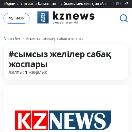
«Әділет» партиясы: Қазақстан – зайырлы мемлекет, ал «Заң және тәртіп»
«Әділет» партиясы: Қазақстан – зайырлы мемлекет, ал «Заң және тәртіп»
RU
KZ
МӘЗІР
Басты бет
/
#сымсыз желілер сабақ жоспары
#сымсыз желілер сабақ
жоспары
Жалпы:
1
жаңалық