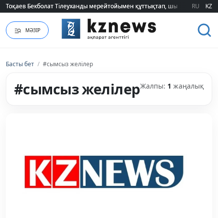
Тоқаев Бекболат Тілеуханды мерейтойымен құттықтап, шығармашылық т
Тоқаев Бекболат Тілеуханды мерейтойымен құттықтап, шығармашылық т
RU
KZ
МӘЗІР
Басты бет
/
#сымсыз желілер
#сымсыз желілер
Жалпы:
1
жаңалық