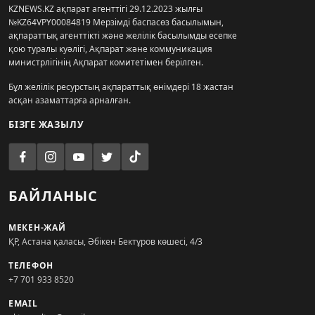
KZNEWS.KZ ақпарат агенттігі 29.12.2023 жылғы
№KZ64VPY00084819 Мерзімді баспасөз басылымын,
ақпараттық агенттікті және желілік басылымды есепке
қою туралы куәлігі, Ақпарат және коммуникация
министрлігінің Ақпарат комитетімен берілген.
Бұл желілік ресурстың ақпараттық өнімдері 18 жастан
асқан азаматтарға арналған.
БІЗГЕ ЖАЗЫЛУ
БАЙЛАНЫС
МЕКЕН-ЖАЙ
ҚР, Астана қаласы, Әбікен Бектұров көшесі, 4/3
ТЕЛЕФОН
+7 701 933 8520
EMAIL