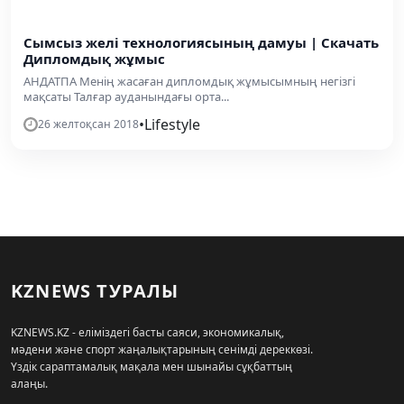
Сымсыз желі технологиясының дамуы | Скачать
Дипломдық жұмыс
АНДАТПА Менің жасаған дипломдық жұмысымның негізгі
мақсаты Талғар ауданындағы орта...
•
Lifestyle
26 желтоқсан 2018
KZNEWS ТУРАЛЫ
KZNEWS.KZ - еліміздегі басты саяси, экономикалық,
мәдени және спорт жаңалықтарының сенімді дереккөзі.
Үздік сараптамалық мақала мен шынайы сұқбаттың
алаңы.