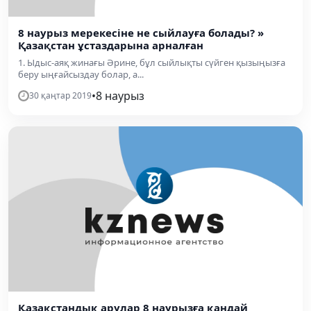
8 наурыз мерекесіне не сыйлауға болады? »
Қазақстан ұстаздарына арналған
1. Ыдыс-аяқ жинағы Әрине, бұл сыйлықты сүйген қызыңызға
беру ыңғайсыздау болар, а...
•
8 наурыз
30 қаңтар 2019
Қазақстандық арулар 8 наурызға қандай