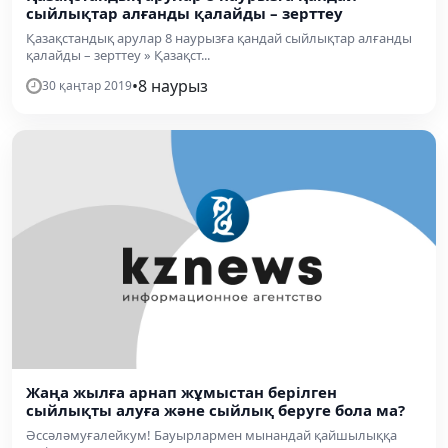
сыйлықтар алғанды қалайды – зерттеу
Қазақстандық арулар 8 наурызға қандай сыйлықтар алғанды
қалайды – зерттеу » Қазақст...
•
8 наурыз
30 қаңтар 2019
Жаңа жылға арнап жұмыстан берілген
сыйлықты алуға және сыйлық беруге бола ма?
Әссәләмуғалейкум! Бауырлармен мынандай қайшылыққа