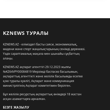
KZNEWS ТУРАЛЫ
KZNEWS.KZ - еліміздегі басты саяси, экономикалық,
мәдени және спорт жаңалықтарының сенімді дереккөзі.
Үздік сараптамалық мақала мен шынайы сұқбаттың
алаңы.
KZNEWS.KZ ақпарат агенттігі 29.12.2023 жылғы
№KZ64VPY00084819 Мерзімді баспасөз басылымын,
ақпараттық агенттікті және желілік басылымды есепке
қою туралы куәлігі, Ақпарат және коммуникация
министрлігінің Ақпарат комитетімен берілген.
Бұл желілік ресурстың ақпараттық өнімдері 18 жастан
асқан азаматтарға арналған.
БІЗГЕ ЖАЗЫЛУ