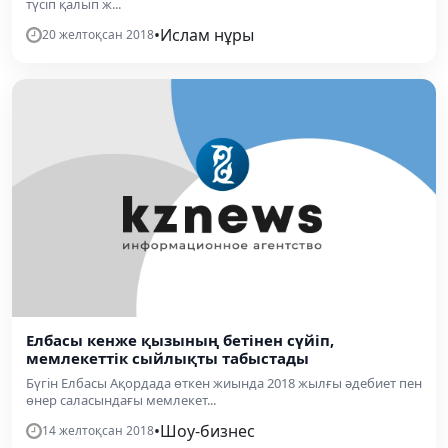
түсіп қалып ж...
•
Ислам нұры
20 желтоқсан 2018
Елбасы кенже қызының бетінен сүйіп,
мемлекеттік сыйлықты табыстады
Бүгін Елбасы Ақордада өткен жиында 2018 жылғы әдебиет пен
өнер саласындағы мемлекет...
•
Шоу-бизнес
14 желтоқсан 2018