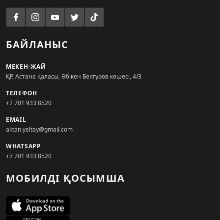
БАЙЛАНЫС
МЕКЕН-ЖАЙ
ҚР, Астана қаласы, Әбікен Бектұров көшесі, 4/3
ТЕЛЕФОН
+7 701 933 8520
EMAIL
aktan.yeltay@gmail.com
WHATSAPP
+7 701 933 8520
МОБИЛДІ ҚОСЫМША