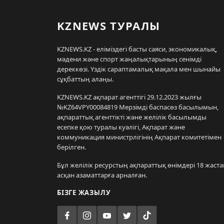
KZNEWS ТУРАЛЫ
KZNEWS.KZ - еліміздегі басты саяси, экономикалық,
мәдени және спорт жаңалықтарының сенімді
дереккөзі. Үздік сараптамалық мақала мен шынайы
сұқбаттың алаңы.
KZNEWS.KZ ақпарат агенттігі 29.12.2023 жылғы
№KZ64VPY00084819 Мерзімді баспасөз басылымын,
ақпараттық агенттікті және желілік басылымды
есепке қою туралы куәлігі, Ақпарат және
коммуникация министрлігінің Ақпарат комитетімен
берілген.
Бұл желілік ресурстың ақпараттық өнімдері 18 жаста
асқан азаматтарға арналған.
БІЗГЕ ЖАЗЫЛУ