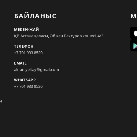
БАЙЛАНЫС
М
МЕКЕН-ЖАЙ
ҚР, Астана қаласы, Әбікен Бектұров көшесі, 4/3
ТЕЛЕФОН
+7 701 933 8520
EMAIL
aktan.yeltay@gmail.com
WHATSAPP
+7 701 933 8520
н