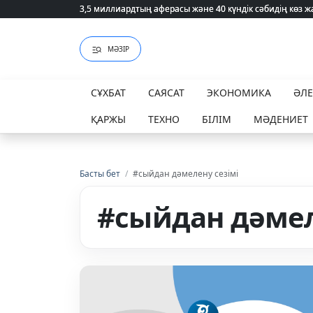
3,5 миллиардтың аферасы және 40 күндік сәбидің көз
3,5 миллиардтың аферасы және 40 күндік сәбидің көз
МӘЗІР
СҰХБАТ
САЯСАТ
ЭКОНОМИКА
ӘЛ
ҚАРЖЫ
ТЕХНО
БІЛІМ
МӘДЕНИЕТ
Басты бет
/
#сыйдан дәмелену сезімі
#сыйдан дәмел