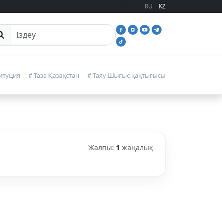
RU
KZ
йттан іздеу
итуция
# Таза Қазақстан
# Таяу Шығыс қақтығысы
Жалпы:
1
жаңалық