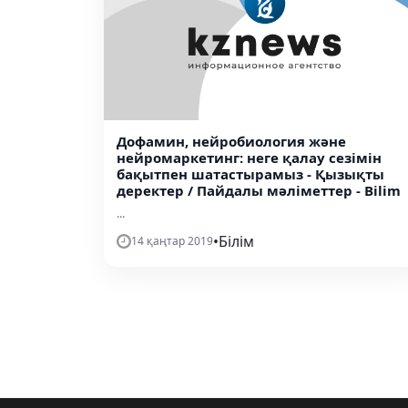
Дофамин, нейробиология және
нейромаркетинг: неге қалау сезімін
бақытпен шатастырамыз - Қызықты
деректер / Пайдалы мәліметтер - Bilim
...
•
Білім
14 қаңтар 2019