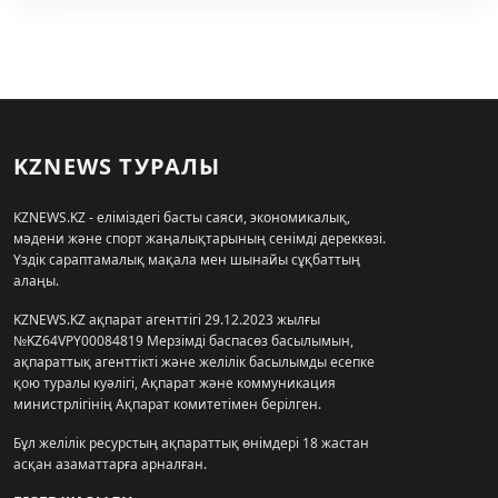
KZNEWS ТУРАЛЫ
KZNEWS.KZ - еліміздегі басты саяси, экономикалық,
мәдени және спорт жаңалықтарының сенімді дереккөзі.
Үздік сараптамалық мақала мен шынайы сұқбаттың
алаңы.
KZNEWS.KZ ақпарат агенттігі 29.12.2023 жылғы
№KZ64VPY00084819 Мерзімді баспасөз басылымын,
ақпараттық агенттікті және желілік басылымды есепке
қою туралы куәлігі, Ақпарат және коммуникация
министрлігінің Ақпарат комитетімен берілген.
Бұл желілік ресурстың ақпараттық өнімдері 18 жастан
асқан азаматтарға арналған.