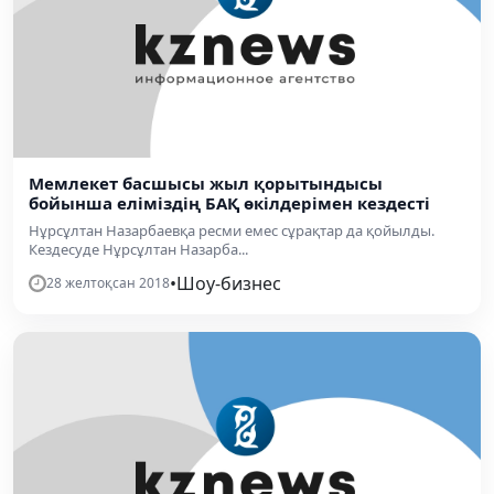
Мемлекет басшысы жыл қорытындысы
бойынша еліміздің БАҚ өкілдерімен кездесті
Нұрсұлтан Назарбаевқа ресми емес сұрақтар да қойылды.
Кездесуде Нұрсұлтан Назарба...
•
Шоу-бизнес
28 желтоқсан 2018