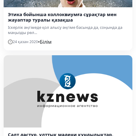
Этика бойынша коллоквиумға сұрақтар мен
жауаптар туралы қазақша
Іскерлік әңгімеде қол алысу әңгіме басында да, соңында да
маңызды рөл...
•
Білім
24 қазан 2020
Салт дәстүр, ұлттық мәдени құндылықтар,