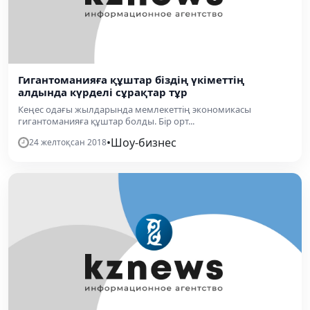
Гигантоманияға құштар біздің үкіметтің
алдында күрделі сұрақтар тұр
Кеңес одағы жылдарында мемлекеттің экономикасы
гигантоманияға құштар болды. Бір орт...
•
Шоу-бизнес
24 желтоқсан 2018