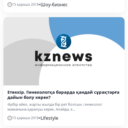
•
Шоу-бизнес
15 қараша 2018
Етеккір. Гинекологқа барарда қандай сұрақтарға
дайын болу керек?
Әрбір әйел, жарты жылда бір рет болсын, гинеколог
маманына қаралуы керек. Алайда, к...
•
Lifestyle
15 қараша 2018