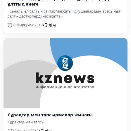
ұлттық өнеге
Саналы ел салтын сақтарМақсаты: Оқушылардың арасында
салт – дәстүрлерді насихатта...
•
Білім
26 қыркүйек 2019
Сұрақтар мен тапсырмалар жинағы
Сұрақтар мен тапсы...
•
Білім
30 қаңтар 2019