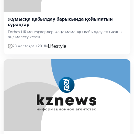
Жұмысқа қабылдау барысында қойылатын
сұрақтар
Forbes HR менеджерлер жаңа маманды қабылдау емтиханы –
әңгімелесу кезең...
•
Lifestyle
23 желтоқсан 2018