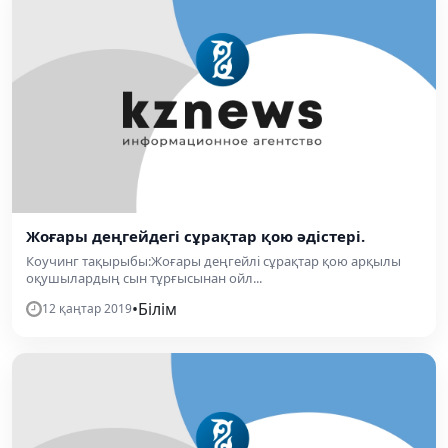
Жоғары деңгейдегі сұрақтар қою әдістері.
Коучинг тақырыбы:Жоғары деңгейлі сұрақтар қою арқылы
оқушылардың сын тұрғысынан ойл...
•
Білім
12 қаңтар 2019