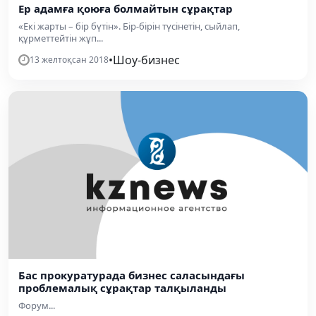
Ер адамға қоюға болмайтын сұрақтар
«Екі жарты – бір бүтін». Бір-бірін түсінетін, сыйлап,
құрметтейтін жұп...
•
Шоу-бизнес
13 желтоқсан 2018
Бас прокуратурада бизнес саласындағы
проблемалық сұрақтар талқыланды
Форум...