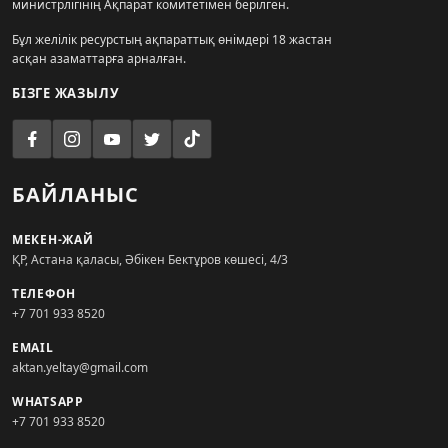
министрлігінің Ақпарат комитетімен берілген.
Бұл желілік ресурстың ақпараттық өнімдері 18 жастан
асқан азаматтарға арналған.
БІЗГЕ ЖАЗЫЛУ
БАЙЛАНЫС
МЕКЕН-ЖАЙ
ҚР, Астана қаласы, Әбікен Бектұров көшесі, 4/3
ТЕЛЕФОН
+7 701 933 8520
EMAIL
aktan.yeltay@gmail.com
WHATSAPP
+7 701 933 8520