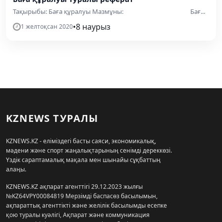
Тақырыбы: Баға құралуы Мазмұны: Бағ...
•
8 наурыз
1 желтоқсан 2020
KZNEWS ТУРАЛЫ
KZNEWS.KZ - еліміздегі басты саяси, экономикалық,
мәдени және спорт жаңалықтарының сенімді дереккөзі.
Үздік сараптамалық мақала мен шынайы сұқбаттың
алаңы.
KZNEWS.KZ ақпарат агенттігі 29.12.2023 жылғы
№KZ64VPY00084819 Мерзімді баспасөз басылымын,
ақпараттық агенттікті және желілік басылымды есепке
қою туралы куәлігі, Ақпарат және коммуникация