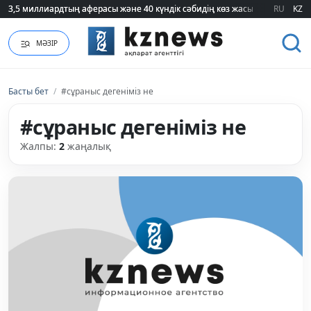
3,5 миллиардтың аферасы және 40 күндік сәбидің көз жасы: Медицинад
3,5 миллиардтың аферасы және 40 күндік сәбидің көз жасы: Медицинад
RU
KZ
МӘЗІР
Басты бет
/
#сұраныс дегеніміз не
#сұраныс дегеніміз не
Жалпы:
2
жаңалық