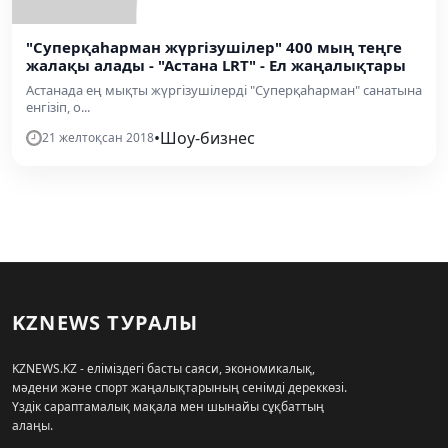
"Суперқаһарман жүргізушілер" 400 мың теңге
жалақы алады - "Астана LRT" - Ел жаңалықтары
Астанада ең мықты жүргізушілерді "Суперқаһарман" санатына
енгізіп, о...
•
Шоу-бизнес
21 желтоқсан 2018
KZNEWS ТУРАЛЫ
KZNEWS.KZ - еліміздегі басты саяси, экономикалық,
мәдени және спорт жаңалықтарының сенімді дереккөзі.
Үздік сараптамалық мақала мен шынайы сұқбаттың
алаңы.