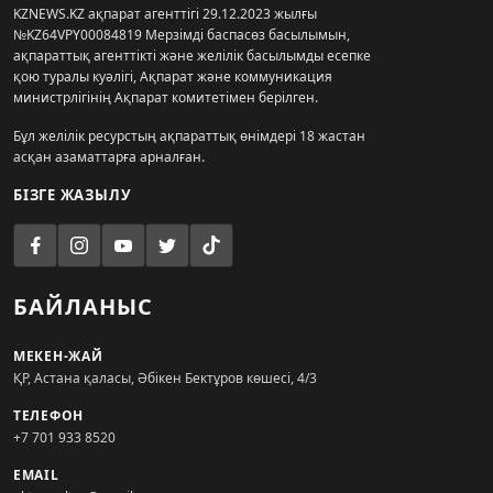
KZNEWS.KZ ақпарат агенттігі 29.12.2023 жылғы
№KZ64VPY00084819 Мерзімді баспасөз басылымын,
ақпараттық агенттікті және желілік басылымды есепке
қою туралы куәлігі, Ақпарат және коммуникация
министрлігінің Ақпарат комитетімен берілген.
Бұл желілік ресурстың ақпараттық өнімдері 18 жастан
асқан азаматтарға арналған.
БІЗГЕ ЖАЗЫЛУ
БАЙЛАНЫС
МЕКЕН-ЖАЙ
ҚР, Астана қаласы, Әбікен Бектұров көшесі, 4/3
ТЕЛЕФОН
+7 701 933 8520
EMAIL