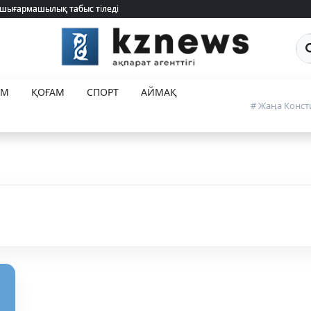
 шығармашылық табыс тіледі
 шығармашылық табыс тіледі
Са
ЕМ
ҚОҒАМ
СПОРТ
АЙМАҚ
# Жаңа Конст