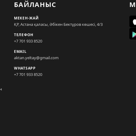
БАЙЛАНЫС
М
МЕКЕН-ЖАЙ
ҚР, Астана қаласы, Әбікен Бектұров көшесі, 4/3
ТЕЛЕФОН
+7 701 933 8520
EMAIL
aktan.yeltay@gmail.com
WHATSAPP
+7 701 933 8520
н