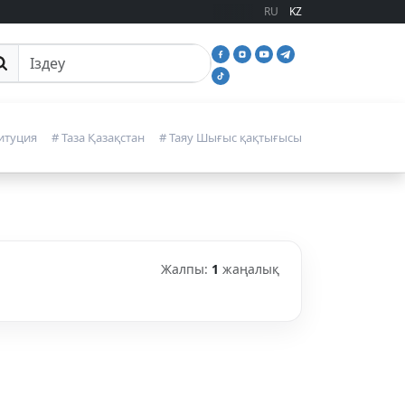
RU
KZ
йттан іздеу
итуция
# Таза Қазақстан
# Таяу Шығыс қақтығысы
Жалпы:
1
жаңалық