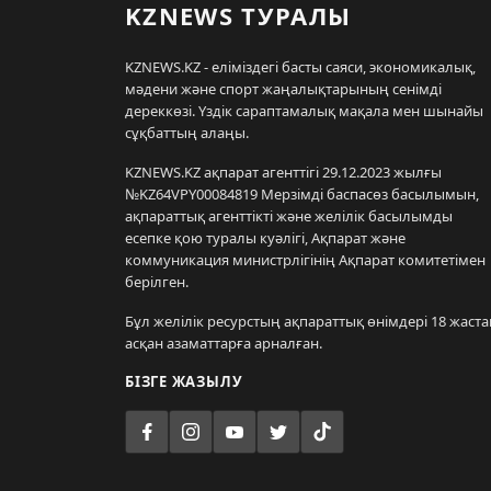
KZNEWS ТУРАЛЫ
KZNEWS.KZ - еліміздегі басты саяси, экономикалық,
мәдени және спорт жаңалықтарының сенімді
дереккөзі. Үздік сараптамалық мақала мен шынайы
сұқбаттың алаңы.
KZNEWS.KZ ақпарат агенттігі 29.12.2023 жылғы
№KZ64VPY00084819 Мерзімді баспасөз басылымын,
ақпараттық агенттікті және желілік басылымды
есепке қою туралы куәлігі, Ақпарат және
коммуникация министрлігінің Ақпарат комитетімен
берілген.
Бұл желілік ресурстың ақпараттық өнімдері 18 жаста
асқан азаматтарға арналған.
БІЗГЕ ЖАЗЫЛУ