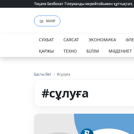
Тоқаев Бекболат Тілеуханды мерейтойымен құттықтап,
Тоқаев Бекболат Тілеуханды мерейтойымен құттықтап,
МӘЗІР
СҰХБАТ
САЯСАТ
ЭКОНОМИКА
ӘЛ
ҚАРЖЫ
ТЕХНО
БІЛІМ
МӘДЕНИЕТ
Басты бет
/
#сұлуға
#сұлуға