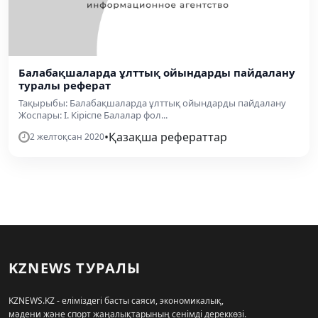
Балабақшаларда ұлттық ойындарды пайдалану
туралы реферат
Тақырыбы: Балабақшаларда ұлттық ойындарды пайдалану
Жоспары: І. Кіріспе Балалар фол...
•
Қазақша рефераттар
2 желтоқсан 2020
KZNEWS ТУРАЛЫ
KZNEWS.KZ - еліміздегі басты саяси, экономикалық,
мәдени және спорт жаңалықтарының сенімді дереккөзі.