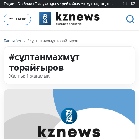
Тоқаев Бекболат Тілеуханды мерейтойымен құттықтап, шығармашылық т
Тоқаев Бекболат Тілеуханды мерейтойымен құттықтап, шығармашылық т
RU
KZ
МӘЗІР
Басты бет
/
#сұлтанмахмұт торайғыров
#сұлтанмахмұт
торайғыров
Жалпы:
1
жаңалық