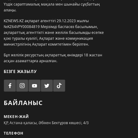
Үздік сараптамалық мақала мен шынайы сұқбаттың
алаңы.
KZNEWS.KZ ақпарат агенттігі 29.12.2023 жылғы
№KZ64VPY00084819 Мерзімді баспасөз басылымын,
ақпараттық агенттікті және желілік басылымды есепке
қою туралы куәлігі, Ақпарат және коммуникация
министрлігінің Ақпарат комитетімен берілген.
Бұл желілік ресурстың ақпараттық өнімдері 18 жастан
асқан азаматтарға арналған.
БІЗГЕ ЖАЗЫЛУ
БАЙЛАНЫС
МЕКЕН-ЖАЙ
ҚР, Астана қаласы, Әбікен Бектұров көшесі, 4/3
ТЕЛЕФОН