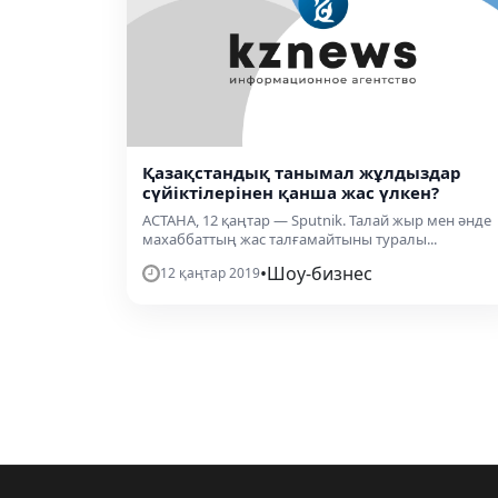
Қазақстандық танымал жұлдыздар
сүйіктілерінен қанша жас үлкен?
АСТАНА, 12 қаңтар — Sputnik. Талай жыр мен әнде
махаббаттың жас талғамайтыны туралы...
•
Шоу-бизнес
12 қаңтар 2019