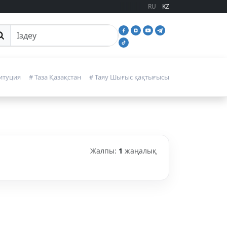
RU
KZ
йттан іздеу
итуция
# Таза Қазақстан
# Таяу Шығыс қақтығысы
Жалпы:
1
жаңалық