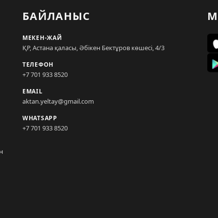
БАЙЛАНЫС
М
МЕКЕН-ЖАЙ
ҚР, Астана қаласы, Әбікен Бектұров көшесі, 4/3
ТЕЛЕФОН
+7 701 933 8520
EMAIL
aktan.yeltay@gmail.com
WHATSAPP
+7 701 933 8520
н