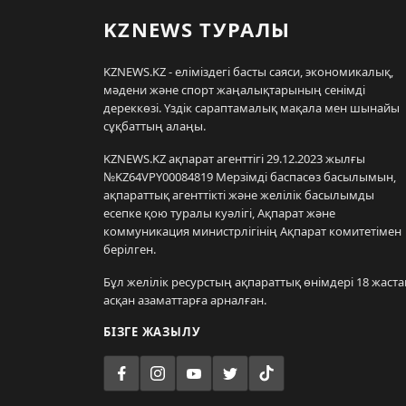
KZNEWS ТУРАЛЫ
KZNEWS.KZ - еліміздегі басты саяси, экономикалық,
мәдени және спорт жаңалықтарының сенімді
дереккөзі. Үздік сараптамалық мақала мен шынайы
сұқбаттың алаңы.
KZNEWS.KZ ақпарат агенттігі 29.12.2023 жылғы
№KZ64VPY00084819 Мерзімді баспасөз басылымын,
ақпараттық агенттікті және желілік басылымды
есепке қою туралы куәлігі, Ақпарат және
коммуникация министрлігінің Ақпарат комитетімен
берілген.
Бұл желілік ресурстың ақпараттық өнімдері 18 жаста
асқан азаматтарға арналған.
БІЗГЕ ЖАЗЫЛУ