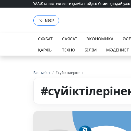
ҮААЖ тарифі екі есеге қымбаттайды: Үкімет қандай уәж
ҮААЖ тарифі екі есеге қымбаттайды: Үкімет қандай уәж
МӘЗІР
СҰХБАТ
САЯСАТ
ЭКОНОМИКА
ӘЛ
ҚАРЖЫ
ТЕХНО
БІЛІМ
МӘДЕНИЕТ
Басты бет
/
#сүйіктілерінен
#сүйіктілеріне