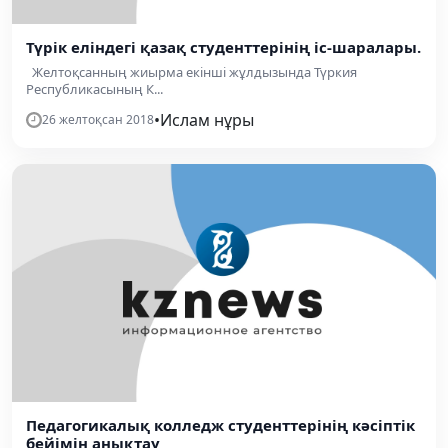
Түрік еліндегі қазақ студенттерінің іс-шаралары.
Желтоқсанның жиырма екінші жұлдызында Түркия
Республикасының К...
•
Ислам нұры
26 желтоқсан 2018
Педагогикалық колледж студенттерінің кәсіптік
бейімін анықтау