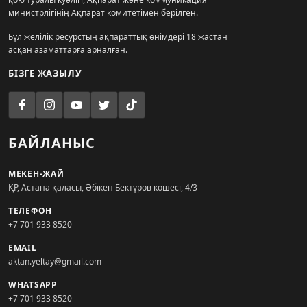
министрлігінің Ақпарат комитетімен берілген.
Бұл желілік ресурстың ақпараттық өнімдері 18 жастан
асқан азаматтарға арналған.
БІЗГЕ ЖАЗЫЛУ
БАЙЛАНЫС
МЕКЕН-ЖАЙ
ҚР, Астана қаласы, Әбікен Бектұров көшесі, 4/3
ТЕЛЕФОН
+7 701 933 8520
EMAIL
aktan.yeltay@gmail.com
WHATSAPP
+7 701 933 8520