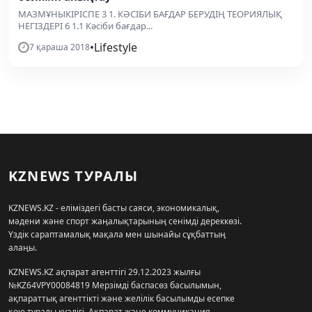
МАЗМҰНЫКІРІСПЕ 3 1. КӘСІБИ БАҒДАР БЕРУДІҢ ТЕОРИЯЛЫҚ
НЕГІЗДЕРІ 6 1.1 Кәсіби бағдар...
•
Lifestyle
7 қараша 2018
KZNEWS ТУРАЛЫ
KZNEWS.KZ - еліміздегі басты саяси, экономикалық,
мәдени және спорт жаңалықтарының сенімді дереккөзі.
Үздік сараптамалық мақала мен шынайы сұқбаттың
алаңы.
KZNEWS.KZ ақпарат агенттігі 29.12.2023 жылғы
№KZ64VPY00084819 Мерзімді баспасөз басылымын,
ақпараттық агенттікті және желілік басылымды есепке
қою туралы куәлігі, Ақпарат және коммуникация