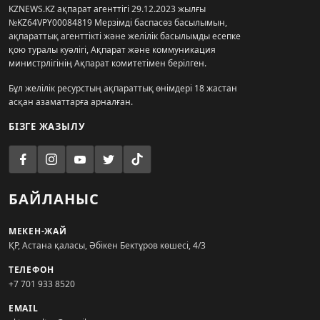
KZNEWS.KZ ақпарат агенттігі 29.12.2023 жылғы
№KZ64VPY00084819 Мерзімді баспасөз басылымын,
ақпараттық агенттікті және желілік басылымды есепке
қою туралы куәлігі, Ақпарат және коммуникация
министрлігінің Ақпарат комитетімен берілген.
Бұл желілік ресурстың ақпараттық өнімдері 18 жастан
асқан азаматтарға арналған.
БІЗГЕ ЖАЗЫЛУ
БАЙЛАНЫС
МЕКЕН-ЖАЙ
ҚР, Астана қаласы, Әбікен Бектұров көшесі, 4/3
ТЕЛЕФОН
+7 701 933 8520
EMAIL