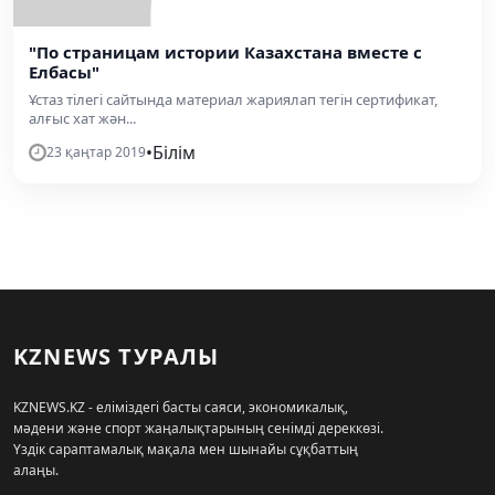
"По страницам истории Казахстана вместе с
Елбасы"
Ұстаз тілегі сайтында материал жариялап тегін сертификат,
алғыс хат жән...
•
Білім
23 қаңтар 2019
KZNEWS ТУРАЛЫ
KZNEWS.KZ - еліміздегі басты саяси, экономикалық,
мәдени және спорт жаңалықтарының сенімді дереккөзі.
Үздік сараптамалық мақала мен шынайы сұқбаттың
алаңы.