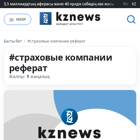
3,5 миллиардтың аферасы және 40 күндік сәбидің көз жасы: Медицинад
3,5 миллиардтың аферасы және 40 күндік сәбидің көз жасы: Медицинад
RU
KZ
МӘЗІР
Басты бет
/
#страховые компании реферат
#страховые компании
реферат
Жалпы:
1
жаңалық