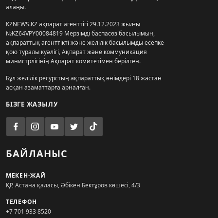
алаңы.
KZNEWS.KZ ақпарат агенттігі 29.12.2023 жылғы
№KZ64VPY00084819 Мерзімді баспасөз басылымын,
ақпараттық агенттікті және желілік басылымды есепке
қою туралы куәлігі, Ақпарат және коммуникация
министрлігінің Ақпарат комитетімен берілген.
Бұл желілік ресурстың ақпараттық өнімдері 18 жастан
асқан азаматтарға арналған.
БІЗГЕ ЖАЗЫЛУ
БАЙЛАНЫС
МЕКЕН-ЖАЙ
ҚР, Астана қаласы, Әбікен Бектұров көшесі, 4/3
ТЕЛЕФОН
+7 701 933 8520