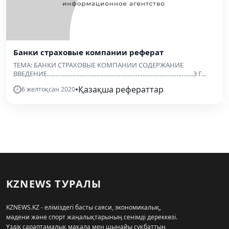
Банки страховые компании реферат
ТЕМА: БАНКИ СТРАХОВЫЕ КОМПАНИИ СОДЕРЖАНИЕ
ВВЕДЕНИЕ…………………………………………………………………………..3 Г...
•
Қазақша рефераттар
6 желтоқсан 2020
KZNEWS ТУРАЛЫ
KZNEWS.KZ - еліміздегі басты саяси, экономикалық,
мәдени және спорт жаңалықтарының сенімді дереккөзі.
Үздік сараптамалық мақала мен шынайы сұқбаттың