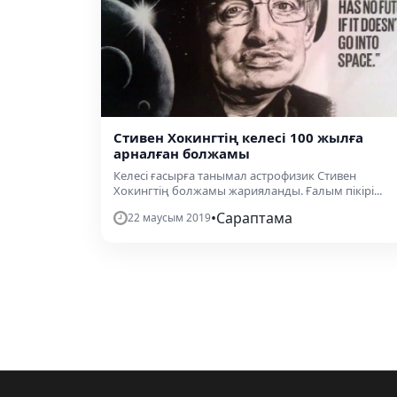
Стивен Хокингтің келесі 100 жылға
арналған болжамы
Келесі ғасырға танымал астрофизик Стивен
Хокингтің болжамы жарияланды. Ғалым пікірі...
•
Сараптама
22 маусым 2019