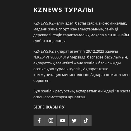
KZNEWS ТУРАЛЫ
KZNEWS.KZ - еліміздегі басты саяси, экономикалық,
мәдени және спорт жаңалықтарының сенімді
дереккөзі. Үздік сараптамалық мақала мен шынайы
сұқбаттың алаңы.
KZNEWS.KZ ақпарат агенттігі 29.12.2023 жылғы
№KZ64VPY00084819 Мерзімді баспасөз басылымын,
ақпараттық агенттікті және желілік басылымды
есепке қою туралы куәлігі, Ақпарат және
коммуникация министрлігінің Ақпарат комитетімен
берілген.
Бұл желілік ресурстың ақпараттық өнімдері 18 жаста
асқан азаматтарға арналған.
БІЗГЕ ЖАЗЫЛУ