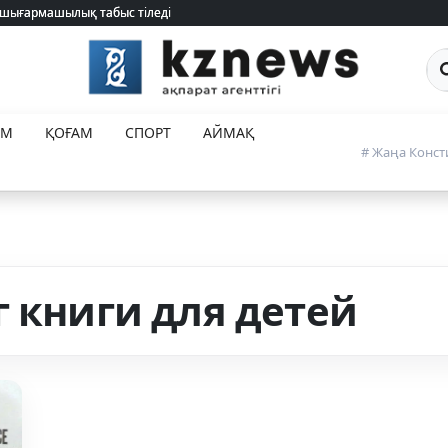
 шығармашылық табыс тіледі
 шығармашылық табыс тіледі
Са
ЕМ
ҚОҒАМ
СПОРТ
АЙМАҚ
# Жаңа Конст
г книги для детей