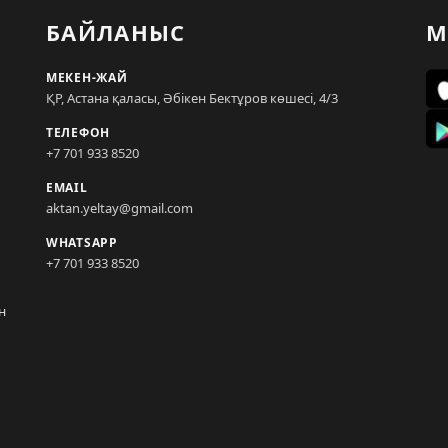
БАЙЛАНЫС
М
МЕКЕН-ЖАЙ
ҚР, Астана қаласы, Әбікен Бектұров көшесі, 4/3
ТЕЛЕФОН
+7 701 933 8520
EMAIL
aktan.yeltay@gmail.com
WHATSAPP
+7 701 933 8520
н