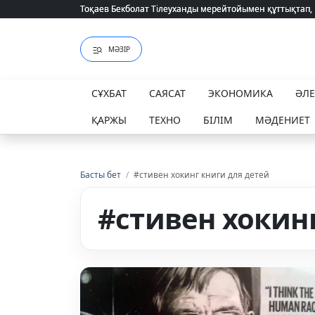
Тоқаев Бекболат Тілеуханды мерейтойымен құттықтап,
Тоқаев Бекболат Тілеуханды мерейтойымен құттықтап,
МӘЗІР
СҰХБАТ
САЯСАТ
ЭКОНОМИКА
ӘЛ
ҚАРЖЫ
ТЕХНО
БІЛІМ
МӘДЕНИЕТ
Басты бет
/
#стивен хокинг книги для детей
#стивен хокин