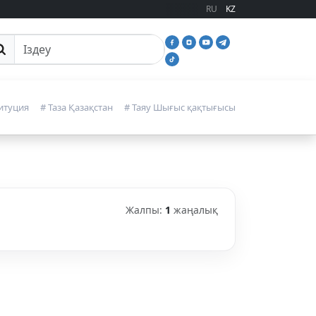
RU
KZ
йттан іздеу
итуция
# Таза Қазақстан
# Таяу Шығыс қақтығысы
Жалпы:
1
жаңалық