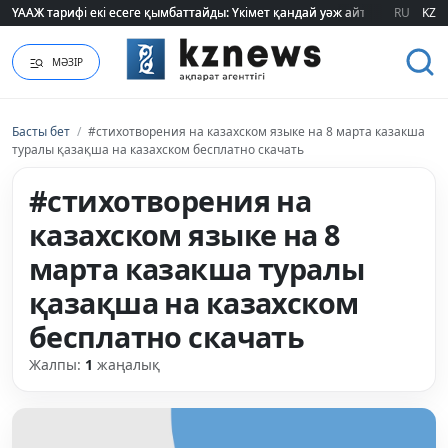
ҮААЖ тарифі екі есеге қымбаттайды: Үкімет қандай уәж айтады?
ҮААЖ тарифі екі есеге қымбаттайды: Үкімет қандай уәж айтады?
RU
KZ
МӘЗІР
Басты бет
/
#стихотворения на казахском языке на 8 марта казакша
туралы қазақша на казахском бесплатно скачать
#стихотворения на
казахском языке на 8
марта казакша туралы
қазақша на казахском
бесплатно скачать
Жалпы:
1
жаңалық