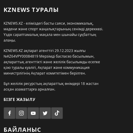
KZNEWS ТУРАЛЫ
KZNEWS.KZ - еліміздегі басты саяси, экономикалық,
мәдени және спорт жаңалықтарының сенімді дереккөзі.
Үздік сараптамалық мақала мен шынайы сұқбаттың
алаңы.
KZNEWS.KZ ақпарат агенттігі 29.12.2023 жылғы
№KZ64VPY00084819 Мерзімді баспасөз басылымын,
ақпараттық агенттікті және желілік басылымды есепке
қою туралы куәлігі, Ақпарат және коммуникация
министрлігінің Ақпарат комитетімен берілген.
Бұл желілік ресурстың ақпараттық өнімдері 18 жастан
асқан азаматтарға арналған.
БІЗГЕ ЖАЗЫЛУ
БАЙЛАНЫС