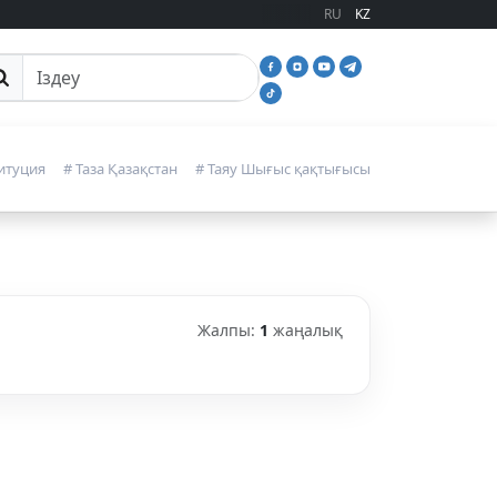
RU
KZ
йттан іздеу
итуция
# Таза Қазақстан
# Таяу Шығыс қақтығысы
Жалпы:
1
жаңалық