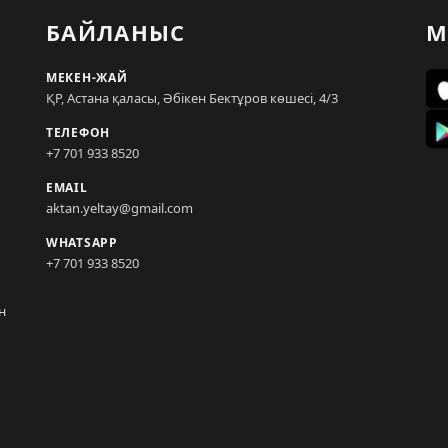
БАЙЛАНЫС
М
МЕКЕН-ЖАЙ
ҚР, Астана қаласы, Әбікен Бектұров көшесі, 4/3
ТЕЛЕФОН
+7 701 933 8520
EMAIL
aktan.yeltay@gmail.com
WHATSAPP
+7 701 933 8520
н