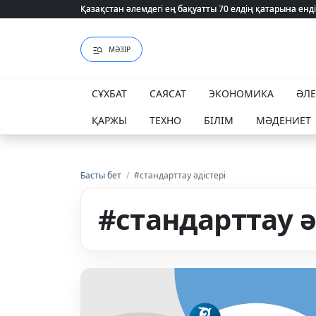
Қазақстан әлемдегі ең бақуатты 70 елдің қатарына енді
Қазақстан әлемдегі ең бақуатты 70 елдің қатарына енді
МӘЗІР
СҰХБАТ
САЯСАТ
ЭКОНОМИКА
ӘЛ
ҚАРЖЫ
ТЕХНО
БІЛІМ
МӘДЕНИЕТ
Басты бет
/
#стандарттау әдістері
#стандарттау ә