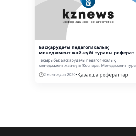
Басқарудағы педагогикалық
менеджмент жай-күйі туралы реферат
Тақырыбы: Басқарудағы педагогикалық
менеджмент жай-күйі Жоспары: Менеджмент тура.
•
Қазақша рефераттар
2 желтоқсан 2020