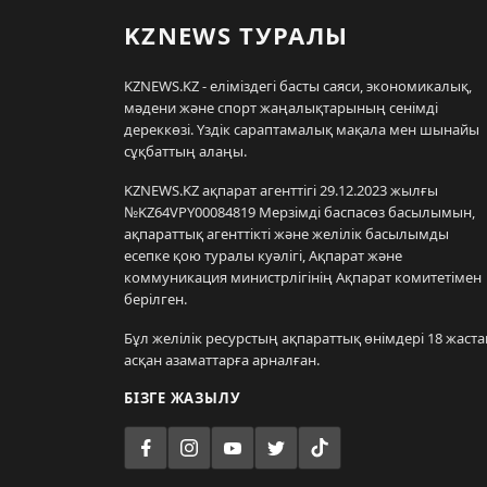
KZNEWS ТУРАЛЫ
KZNEWS.KZ - еліміздегі басты саяси, экономикалық,
мәдени және спорт жаңалықтарының сенімді
дереккөзі. Үздік сараптамалық мақала мен шынайы
сұқбаттың алаңы.
KZNEWS.KZ ақпарат агенттігі 29.12.2023 жылғы
№KZ64VPY00084819 Мерзімді баспасөз басылымын,
ақпараттық агенттікті және желілік басылымды
есепке қою туралы куәлігі, Ақпарат және
коммуникация министрлігінің Ақпарат комитетімен
берілген.
Бұл желілік ресурстың ақпараттық өнімдері 18 жаста
асқан азаматтарға арналған.
БІЗГЕ ЖАЗЫЛУ