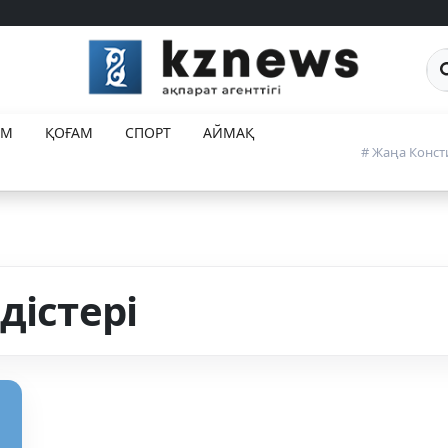
Са
ЕМ
ҚОҒАМ
СПОРТ
АЙМАҚ
# Жаңа Конст
дістері