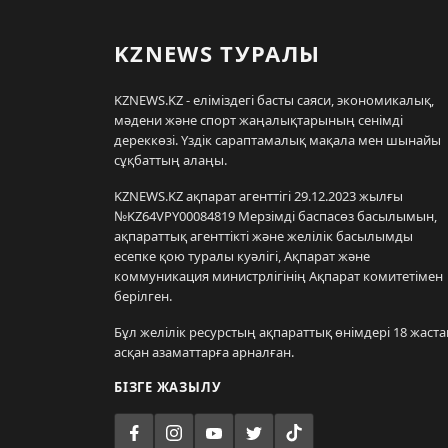
KZNEWS ТУРАЛЫ
KZNEWS.KZ - еліміздегі басты саяси, экономикалық,
мәдени және спорт жаңалықтарының сенімді
дереккөзі. Үздік сараптамалық мақала мен шынайы
сұқбаттың алаңы.
KZNEWS.KZ ақпарат агенттігі 29.12.2023 жылғы
№KZ64VPY00084819 Мерзімді баспасөз басылымын,
ақпараттық агенттікті және желілік басылымды
есепке қою туралы куәлігі, Ақпарат және
коммуникация министрлігінің Ақпарат комитетімен
берілген.
Бұл желілік ресурстың ақпараттық өнімдері 18 жаста
асқан азаматтарға арналған.
БІЗГЕ ЖАЗЫЛУ