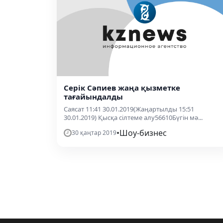
Серік Сәпиев жаңа қызметке
тағайындалды
Саясат 11:41 30.01.2019(Жаңартылды 15:51
30.01.2019) Қысқа сілтеме алу56610Бүгін мә...
•
Шоу-бизнес
30 қаңтар 2019