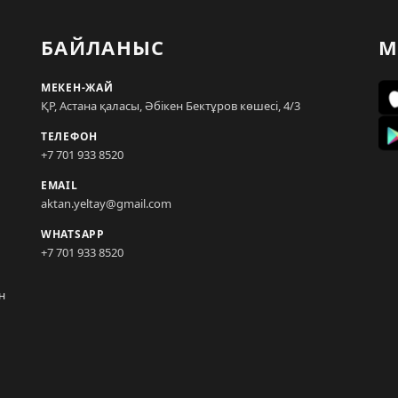
БАЙЛАНЫС
М
МЕКЕН-ЖАЙ
ҚР, Астана қаласы, Әбікен Бектұров көшесі, 4/3
ТЕЛЕФОН
+7 701 933 8520
EMAIL
aktan.yeltay@gmail.com
WHATSAPP
+7 701 933 8520
н