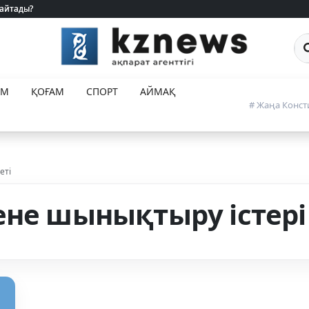
 айтады?
 айтады?
Са
ЕМ
ҚОҒАМ
СПОРТ
АЙМАҚ
# Жаңа Конст
еті
ене шынықтыру істері