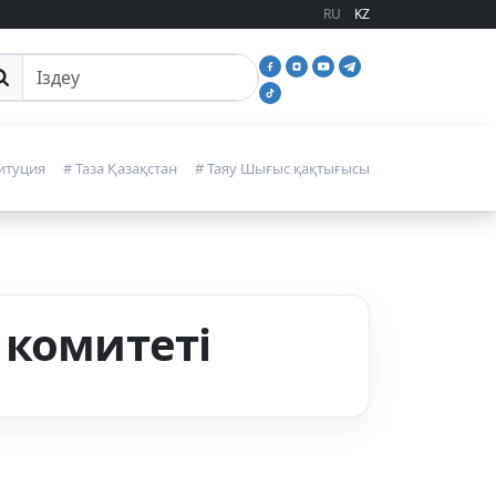
RU
KZ
йттан іздеу
итуция
# Таза Қазақстан
# Таяу Шығыс қақтығысы
 комитеті