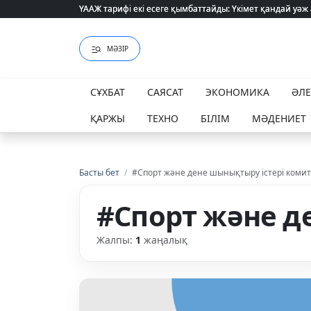
ҮААЖ тарифі екі есеге қымбаттайды: Үкімет қандай уәж
ҮААЖ тарифі екі есеге қымбаттайды: Үкімет қандай уәж
МӘЗІР
СҰХБАТ
САЯСАТ
ЭКОНОМИКА
ӘЛ
ҚАРЖЫ
ТЕХНО
БІЛІМ
МӘДЕНИЕТ
Басты бет
/
#Спорт және дене шынықтыру істері комит
#Спорт және д
Жалпы:
1
жаңалық