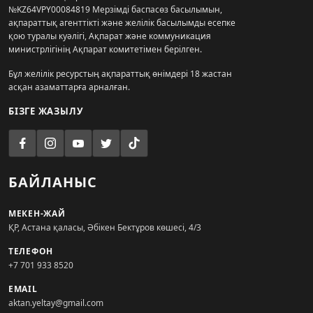
№KZ64VPY00084819 Мерзімді баспасөз басылымын,
ақпараттық агенттікті және желілік басылымды есепке
қою туралы куәлігі, Ақпарат және коммуникация
министрлігінің Ақпарат комитетімен берілген.
Бұл желілік ресурстың ақпараттық өнімдері 18 жастан
асқан азаматтарға арналған.
БІЗГЕ ЖАЗЫЛУ
БАЙЛАНЫС
МЕКЕН-ЖАЙ
ҚР, Астана қаласы, Әбікен Бектұров көшесі, 4/3
ТЕЛЕФОН
+7 701 933 8520
EMAIL
aktan.yeltay@gmail.com