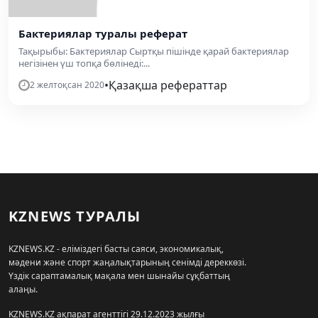
Бактериялар туралы реферат
Тақырыбы: Бактериялар Сыртқы пішінде қарай бактериялар
негізінен үш топқа бөлінеді:...
•
Қазақша рефераттар
2 желтоқсан 2020
KZNEWS ТУРАЛЫ
KZNEWS.KZ - еліміздегі басты саяси, экономикалық,
мәдени және спорт жаңалықтарының сенімді дереккөзі.
Үздік сараптамалық мақала мен шынайы сұқбаттың
алаңы.
KZNEWS.KZ ақпарат агенттігі 29.12.2023 жылғы