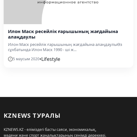
Илон Маск ресейлік ғарышының жағдайына
алаңдаулы
Илон Маск ресейлік ғарышының жағдайына алаңдаулыӨз
сұхбатында Илон Маск 1990 - ші ж...
•
Lifestyle
5 маусым 2020
KZNEWS ТУРАЛЫ
KZNEWS.KZ - еліміздегі басты саяси, экономикалық,
мәдени және спорт жаңалықтарының сенімді дереккөзі.