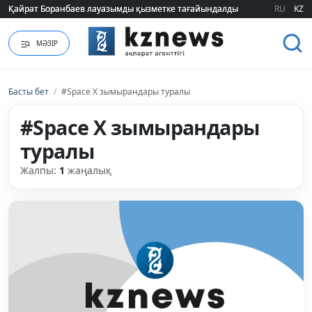
Қайрат Боранбаев лауазымды қызметке тағайындалды
Қайрат Боранбаев лауазымды қызметке тағайындалды
RU
KZ
МӘЗІР
Басты бет
/
#Space X зымырандары туралы
#Space X зымырандары
туралы
Жалпы:
1
жаңалық