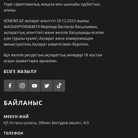
Үздік сараптамалық мақала мен шынайы сұқбаттың
алаңы.
KZNEWS.KZ ақпарат агенттігі 29.12.2023 жылғы
№KZ64VPY00084819 Мерзімді баспасөз басылымын,
ақпараттық агенттікті және желілік басылымды есепке
қою туралы куәлігі, Ақпарат және коммуникация
министрлігінің Ақпарат комитетімен берілген.
Бұл желілік ресурстың ақпараттық өнімдері 18 жастан
асқан азаматтарға арналған.
БІЗГЕ ЖАЗЫЛУ
БАЙЛАНЫС
МЕКЕН-ЖАЙ
ҚР, Астана қаласы, Әбікен Бектұров көшесі, 4/3
ТЕЛЕФОН