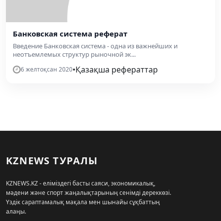
Банковская система реферат
Введение Банковская система - одна из важнейших и
неотъемлемых структур рыночной эк...
•
Қазақша рефераттар
6 желтоқсан 2020
KZNEWS ТУРАЛЫ
KZNEWS.KZ - еліміздегі басты саяси, экономикалық,
мәдени және спорт жаңалықтарының сенімді дереккөзі.
Үздік сараптамалық мақала мен шынайы сұқбаттың
алаңы.