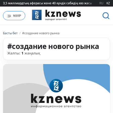
3,5 миллиардтың аферасы және 40 күндік сәбидің көз жасы: Медицинад
3,5 миллиардтың аферасы және 40 күндік сәбидің көз жасы: Медицинад
RU
KZ
МӘЗІР
Басты бет
/
#создание нового рынка
#создание нового рынка
Жалпы:
1
жаңалық