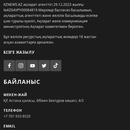
KZNEWS.KZ ақпарат агенттігі 29.12.2023 жылғы
№KZ64VPY00084819 Мерзімді баспасөз басылымын,
ақпараттық агенттікті және желілік басылымды есепке
қою туралы куәлігі, Ақпарат және коммуникация
министрлігінің Ақпарат комитетімен берілген.
Бұл желілік ресурстың ақпараттық өнімдері 18 жастан
асқан азаматтарға арналған.
БІЗГЕ ЖАЗЫЛУ
БАЙЛАНЫС
МЕКЕН-ЖАЙ
ҚР, Астана қаласы, Әбікен Бектұров көшесі, 4/3
ТЕЛЕФОН
+7 701 933 8520
EMAIL