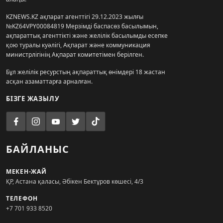
KZNEWS.KZ ақпарат агенттігі 29.12.2023 жылғы
№KZ64VPY00084819 Мерзімді баспасөз басылымын,
ақпараттық агенттікті және желілік басылымды есепке
қою туралы куәлігі, Ақпарат және коммуникация
министрлігінің Ақпарат комитетімен берілген.
Бұл желілік ресурстың ақпараттық өнімдері 18 жастан
асқан азаматтарға арналған.
БІЗГЕ ЖАЗЫЛУ
БАЙЛАНЫС
МЕКЕН-ЖАЙ
ҚР, Астана қаласы, Әбікен Бектұров көшесі, 4/3
ТЕЛЕФОН
+7 701 933 8520