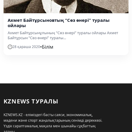
Ахмет Байтұрсыновтың “Сөз өнері” туралы
ойлары
Ахмет Байтұрсынұлының “Сөз өнері” туралы ойлары Ахмет
Байтұрсын “Сөз өнері” туралы...
•
Білім
28 қараша 2020
KZNEWS ТУРАЛЫ
KZNEWS.KZ - еліміздегі басты саяси, экономикалық,
мәдени және спорт жаңалықтарының сенімді дереккөзі.
Үздік сараптамалық мақала мен шынайы сұқбаттың
алаңы.