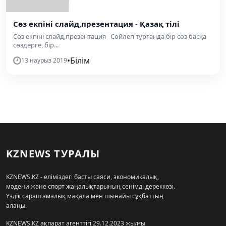
Сөз екпіні слайд,презентация - Қазақ тілі
Сөз екпіні слайд,презентация Сөйлеп тұрғанда бір сөз басқа
сөздерге, бір...
•
Білім
13 наурыз 2019
KZNEWS ТУРАЛЫ
KZNEWS.KZ - еліміздегі басты саяси, экономикалық,
мәдени және спорт жаңалықтарының сенімді дереккөзі.
Үздік сараптамалық мақала мен шынайы сұқбаттың
алаңы.
KZNEWS.KZ ақпарат агенттігі 29.12.2023 жылғы