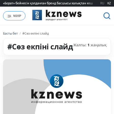
«Борат» бейнесін қолданған бренд басшысы халықтан кешірім сұрады
«Борат» бейнесін қолданған бренд басшысы халықтан кешірім сұрады
RU
KZ
МӘЗІР
Басты бет
/
#Сөз екпіні слайд
#Сөз екпіні слайд
Жалпы:
1
жаңалық