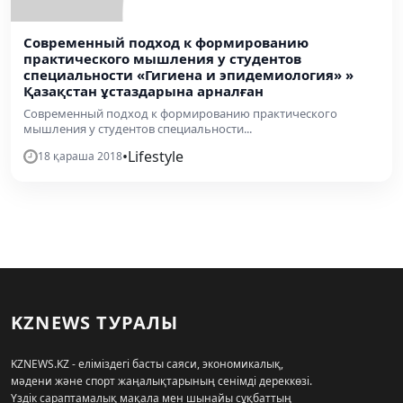
Современный подход к формированию
практического мышления у студентов
специальности «Гигиена и эпидемиология» »
Қазақстан ұстаздарына арналған
Современный подход к формированию практического
мышления у студентов специальности...
•
Lifestyle
18 қараша 2018
KZNEWS ТУРАЛЫ
KZNEWS.KZ - еліміздегі басты саяси, экономикалық,
мәдени және спорт жаңалықтарының сенімді дереккөзі.
Үздік сараптамалық мақала мен шынайы сұқбаттың