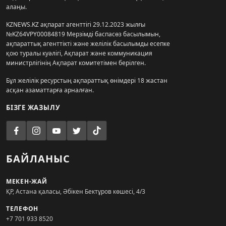
алаңы.
KZNEWS.KZ ақпарат агенттігі 29.12.2023 жылғы
№KZ64VPY00084819 Мерзімді баспасөз басылымын,
ақпараттық агенттікті және желілік басылымды есепке
қою туралы куәлігі, Ақпарат және коммуникация
министрлігінің Ақпарат комитетімен берілген.
Бұл желілік ресурстың ақпараттық өнімдері 18 жастан
асқан азаматтарға арналған.
БІЗГЕ ЖАЗЫЛУ
БАЙЛАНЫС
МЕКЕН-ЖАЙ
ҚР, Астана қаласы, Әбікен Бектұров көшесі, 4/3
ТЕЛЕФОН
+7 701 933 8520