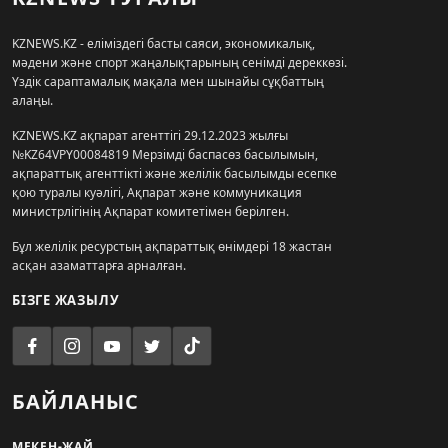
KZNEWS.KZ - еліміздегі басты саяси, экономикалық,
мәдени және спорт жаңалықтарының сенімді дереккөзі.
Үздік сараптамалық мақала мен шынайы сұқбаттың
алаңы.
KZNEWS.KZ ақпарат агенттігі 29.12.2023 жылғы
№KZ64VPY00084819 Мерзімді баспасөз басылымын,
ақпараттық агенттікті және желілік басылымды есепке
қою туралы куәлігі, Ақпарат және коммуникация
министрлігінің Ақпарат комитетімен берілген.
Бұл желілік ресурстың ақпараттық өнімдері 18 жастан
асқан азаматтарға арналған.
БІЗГЕ ЖАЗЫЛУ
БАЙЛАНЫС
МЕКЕН-ЖАЙ