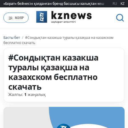
«Борат» бейнесін қолданған бренд басшысы халықтан кешірім сұрады
«Борат» бейнесін қолданған бренд басшысы халықтан кешірім сұрады
RU
KZ
МӘЗІР
Басты бет
/
#Сондықтан казакша туралы қазақша на казахском
бесплатно скачать
#Сондықтан казакша
туралы қазақша на
казахском бесплатно
скачать
Жалпы:
1
жаңалық