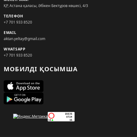
ҚР, Астана қаласы, Әбікен Бектұров көшесі, 4/3
ТЕЛЕФОН
+7 701 933 8520
EMAIL
aktan.yeltay@gmail.com
WHATSAPP
+7 701 933 8520
МОБИЛДІ ҚОСЫМША