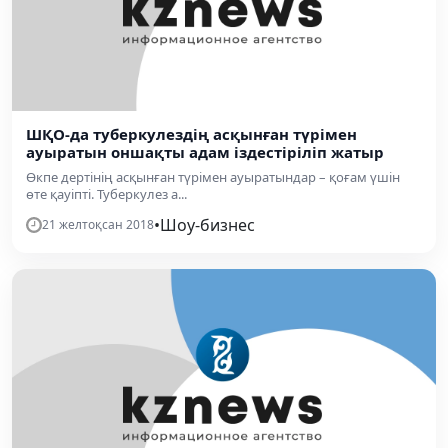
ШҚО-да туберкулездің асқынған түрімен
ауыратын оншақты адам іздестіріліп жатыр
Өкпе дертінің асқынған түрімен ауыратындар – қоғам үшін
өте қауіпті. Туберкулез а...
•
Шоу-бизнес
21 желтоқсан 2018