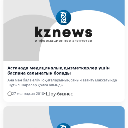
Астанада медициналық қызметкерлер үшін
баспана салынатын болады
Ана мен бала өлімі оқиғаларының санын азайту мақсатында
шұғыл шаралар қолға алынды....
•
Шоу-бизнес
27 желтоқсан 2018