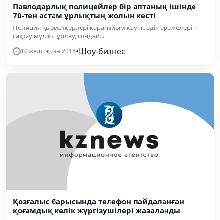
Павлодарлық полицейлер бір аптаның ішінде
70-тен астам ұрлықтың жолын кесті
Полиция қызметкерлері қарапайым қауіпсіздік ережелерін
сақтау мүлікті ұрлау, сондай...
•
Шоу-бизнес
10 желтоқсан 2018
Қозғалыс барысында телефон пайдаланған
қоғамдық көлік жүргізушілері жазаланды