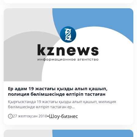
Ер адам 19 жастағы қызды алып қашып,
полиция бөлімшесінде өлтіріп тастаған
Қырғызстанда 19 жастағы қызды алып қашып, милиция
бөлімшесінде өлтіріп тастаған ер...
•
Шоу-бизнес
27 желтоқсан 2018