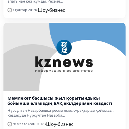
апатынан көз жұмды. Ресейл...
•
Шоу-бизнес
3 қаңтар 2019
Мемлекет басшысы жыл қорытындысы
бойынша еліміздің БАҚ өкілдерімен кездесті
Нұрсұлтан Назарбаевқа ресми емес сұрақтар да қойылды.
Кездесуде Нұрсұлтан Назарба...
•
Шоу-бизнес
28 желтоқсан 2018