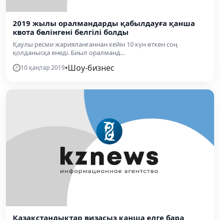
2019 жылы оралмандарды қабылдауға қанша
квота бөлінгені белгілі болды
Қаулы ресми жарияланғаннан кейін 10 күн өткен соң
қолданысқа енеді. Биыл оралманд...
•
Шоу-бизнес
10 қаңтар 2019
Қазақстандықтар визасыз қанша елге бара