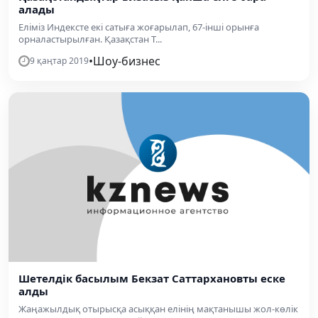
алады
Еліміз Индексте екі сатыға жоғарылап, 67-інші орынға
орналастырылған. Қазақстан Т...
•
Шоу-бизнес
9 қаңтар 2019
Шетелдік басылым Бекзат Саттархановты еске
алды
Жаңажылдық отырысқа асыққан елінің мақтанышы жол-көлік