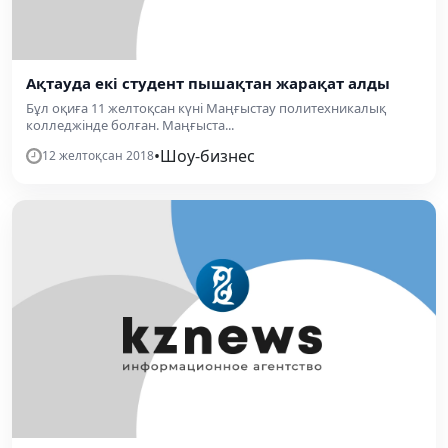
Ақтауда екі студент пышақтан жарақат алды
Бұл оқиға 11 желтоқсан күні Маңғыстау политехникалық
колледжінде болған. Маңғыста...
•
Шоу-бизнес
12 желтоқсан 2018