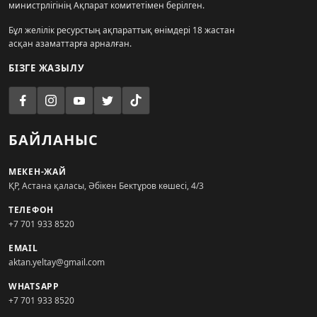
министрлігінің Ақпарат комитетімен берілген.
Бұл желілік ресурстың ақпараттық өнімдері 18 жастан
асқан азаматтарға арналған.
БІЗГЕ ЖАЗЫЛУ
БАЙЛАНЫС
МЕКЕН-ЖАЙ
ҚР, Астана қаласы, Әбікен Бектұров көшесі, 4/3
ТЕЛЕФОН
+7 701 933 8520
EMAIL
aktan.yeltay@gmail.com
WHATSAPP
+7 701 933 8520