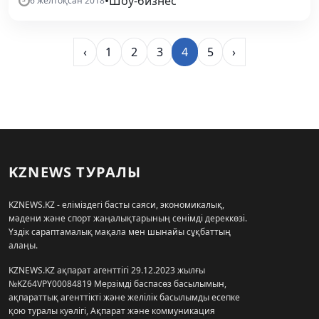
•
Шоу-бизнес
6 желтоқсан 2018
‹
1
2
3
4
5
›
KZNEWS ТУРАЛЫ
KZNEWS.KZ - еліміздегі басты саяси, экономикалық,
мәдени және спорт жаңалықтарының сенімді дереккөзі.
Үздік сараптамалық мақала мен шынайы сұқбаттың
алаңы.
KZNEWS.KZ ақпарат агенттігі 29.12.2023 жылғы
№KZ64VPY00084819 Мерзімді баспасөз басылымын,
ақпараттық агенттікті және желілік басылымды есепке
қою туралы куәлігі, Ақпарат және коммуникация