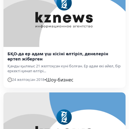
БҚО-да ер адам үш кісіні өлтіріп, денелерін
өртеп жіберген
Қанды қылмыс 21 желтоқсан күні болған. Ер адам екі әйел, бір
еркекті қинап өлтірі...
•
Шоу-бизнес
24 желтоқсан 2018