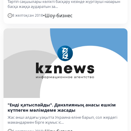
Тәртіп сақшылары көлікті басқару кезінде жүргізуші назарын
басқа жаққа аударатын за...
•
Шоу-бизнес
8 желтоқсан 2018
"Енді қатыспайды". Данэлияның анасы ешкім
күтпеген мәлімдеме жасады
Жас әнші алдағы уақытта Украина еліне барып, сол жердегі
мамандармен бірге жұмыс іс...