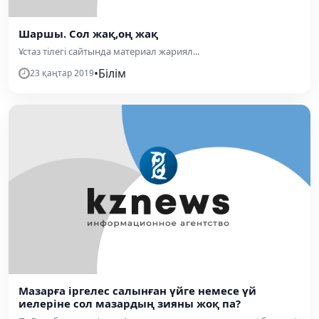
Шаршы. Сол жақ,оң жақ
Ұстаз тілегі сайтында материал жариял...
•
Білім
23 қаңтар 2019
Мазарға іргелес салынған үйге немесе үй
иелеріне сол мазардың зияны жоқ па?