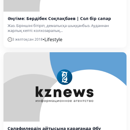
Әңгіме: Бердібек Соқпақбаев | Сол бір сапар
Жаз. Біріншіні бітіріп, демалысқа шыққанбыз. Ауданнан
жарлық кепті: колхозаралық...
•
Lifestyle
3 желтоқсан 2018
Сәләфилердің айтысына қарағанда Әбу