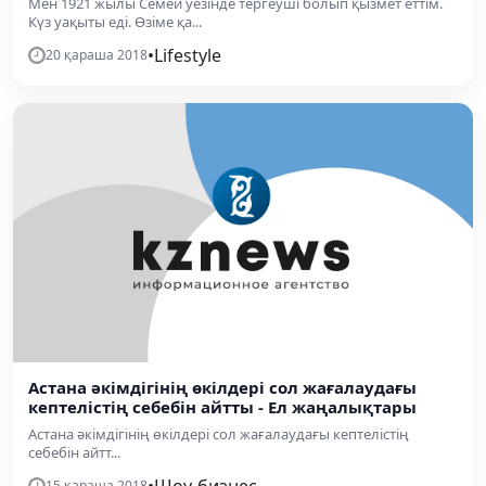
Мен 1921 жылы Семей уезінде тергеуші болып қызмет еттім.
Күз уақыты еді. Өзіме қа...
•
Lifestyle
20 қараша 2018
Астана әкімдігінің өкілдері сол жағалаудағы
кептелістің себебін айтты - Ел жаңалықтары
Астана әкімдігінің өкілдері сол жағалаудағы кептелістің
себебін айтт...
•
Шоу-бизнес
15 қараша 2018