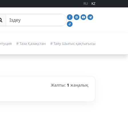
RU
KZ
йттан іздеу
итуция
# Таза Қазақстан
# Таяу Шығыс қақтығысы
Жалпы:
1
жаңалық