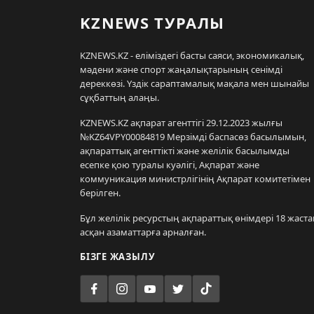
KZNEWS ТУРАЛЫ
KZNEWS.KZ - еліміздегі басты саяси, экономикалық,
мәдени және спорт жаңалықтарының сенімді
дереккөзі. Үздік сараптамалық мақала мен шынайы
сұқбаттың алаңы.
KZNEWS.KZ ақпарат агенттігі 29.12.2023 жылғы
№KZ64VPY00084819 Мерзімді баспасөз басылымын,
ақпараттық агенттікті және желілік басылымды
есепке қою туралы куәлігі, Ақпарат және
коммуникация министрлігінің Ақпарат комитетімен
берілген.
Бұл желілік ресурстың ақпараттық өнімдері 18 жаста
асқан азаматтарға арналған.
БІЗГЕ ЖАЗЫЛУ