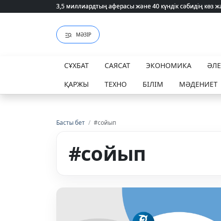
3,5 миллиардтың аферасы және 40 күндік сәбидің көз
3,5 миллиардтың аферасы және 40 күндік сәбидің көз
МӘЗІР
СҰХБАТ
САЯСАТ
ЭКОНОМИКА
ӘЛ
ҚАРЖЫ
ТЕХНО
БІЛІМ
МӘДЕНИЕТ
Басты бет
/
#сойып
#сойып