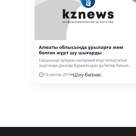
Алматы облысында ұрыларға жем
болған жұрт шу шығарды
Сақшылар тұтқаны көтермей елді титықтатып
жүргенде ұрылар бұрынғыдан да бетер басын...
•
Шоу-бизнес
19 қаңтар 2019