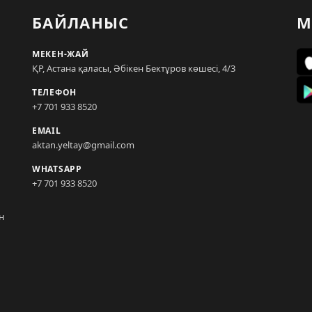
БАЙЛАНЫС
М
МЕКЕН-ЖАЙ
ҚР, Астана қаласы, Әбікен Бектұров көшесі, 4/3
ТЕЛЕФОН
+7 701 933 8520
EMAIL
aktan.yeltay@gmail.com
WHATSAPP
+7 701 933 8520
н