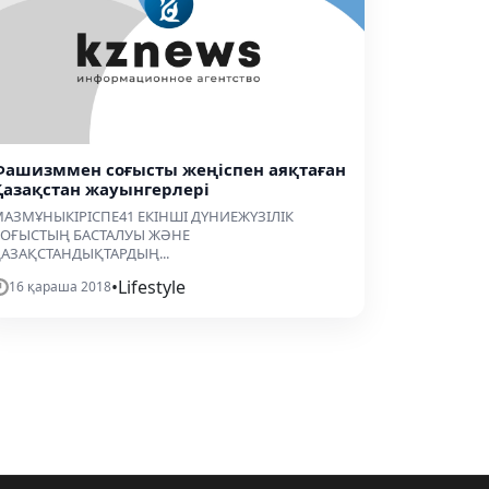
Фашизммен соғысты жеңіспен аяқтаған
Қазақстан жауынгерлері
АЗМҰНЫКІРІСПЕ41 ЕКІНШІ ДҮНИЕЖҮЗІЛІК
СОҒЫСТЫҢ БАСТАЛУЫ ЖӘНЕ
АЗАҚСТАНДЫҚТАРДЫҢ...
•
Lifestyle
16 қараша 2018