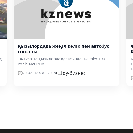
Қызылордада жеңіл көлік пен автобус
соғысты
о)
14/12/2018 Қызылорда қаласында "Daimler-190"
М
көлігі мен "ПАЗ...
Қ
•
Шоу-бизнес
20 желтоқсан 2018