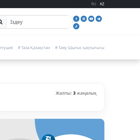
RU
KZ
йттан іздеу
итуция
# Таза Қазақстан
# Таяу Шығыс қақтығысы
Жалпы:
3
жаңалық