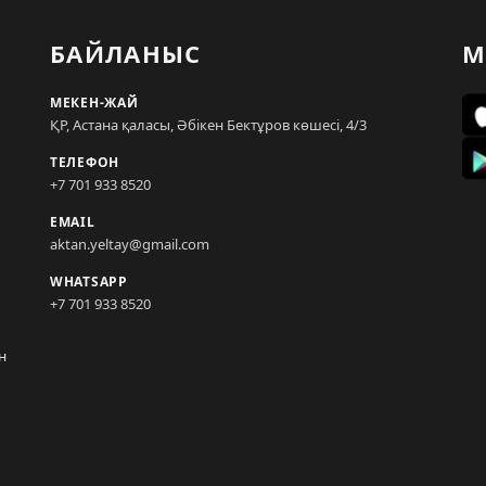
БАЙЛАНЫС
М
МЕКЕН-ЖАЙ
ҚР, Астана қаласы, Әбікен Бектұров көшесі, 4/3
ТЕЛЕФОН
+7 701 933 8520
EMAIL
aktan.yeltay@gmail.com
WHATSAPP
+7 701 933 8520
н