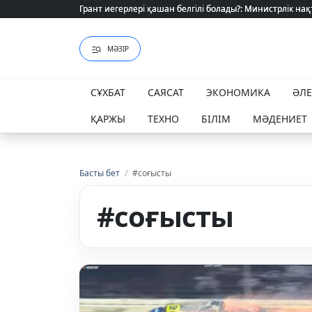
Грант иегерлері қашан белгілі болады?: Министрлік нақ
Грант иегерлері қашан белгілі болады?: Министрлік нақ
МӘЗІР
СҰХБАТ
САЯСАТ
ЭКОНОМИКА
ӘЛ
ҚАРЖЫ
ТЕХНО
БІЛІМ
МӘДЕНИЕТ
Басты бет
/
#соғысты
#соғысты