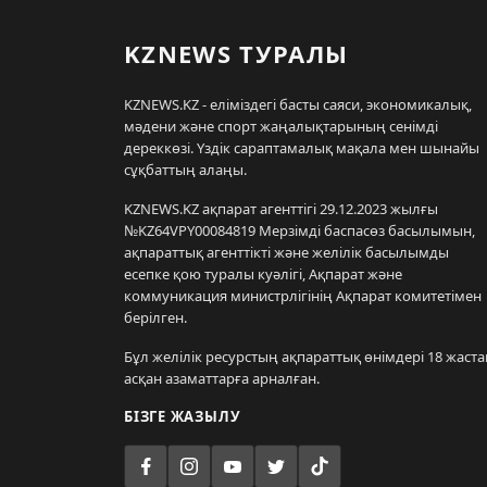
KZNEWS ТУРАЛЫ
KZNEWS.KZ - еліміздегі басты саяси, экономикалық,
мәдени және спорт жаңалықтарының сенімді
дереккөзі. Үздік сараптамалық мақала мен шынайы
сұқбаттың алаңы.
KZNEWS.KZ ақпарат агенттігі 29.12.2023 жылғы
№KZ64VPY00084819 Мерзімді баспасөз басылымын,
ақпараттық агенттікті және желілік басылымды
есепке қою туралы куәлігі, Ақпарат және
коммуникация министрлігінің Ақпарат комитетімен
берілген.
Бұл желілік ресурстың ақпараттық өнімдері 18 жаста
асқан азаматтарға арналған.
БІЗГЕ ЖАЗЫЛУ