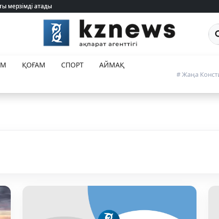
ты мерзімді атады
ты мерзімді атады
Са
ЕМ
ҚОҒАМ
СПОРТ
АЙМАҚ
# Жаңа Конст