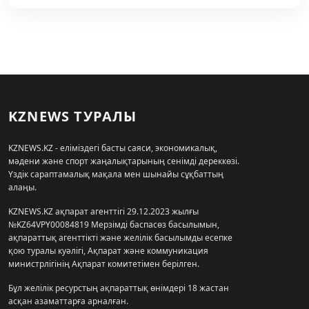
KZNEWS ТУРАЛЫ
KZNEWS.KZ - еліміздегі басты саяси, экономикалық,
мәдени және спорт жаңалықтарының сенімді дереккөзі.
Үздік сараптамалық мақала мен шынайы сұқбаттың
алаңы.
KZNEWS.KZ ақпарат агенттігі 29.12.2023 жылғы
№KZ64VPY00084819 Мерзімді баспасөз басылымын,
ақпараттық агенттікті және желілік басылымды есепке
қою туралы куәлігі, Ақпарат және коммуникация
министрлігінің Ақпарат комитетімен берілген.
Бұл желілік ресурстың ақпараттық өнімдері 18 жастан
асқан азаматтарға арналған.