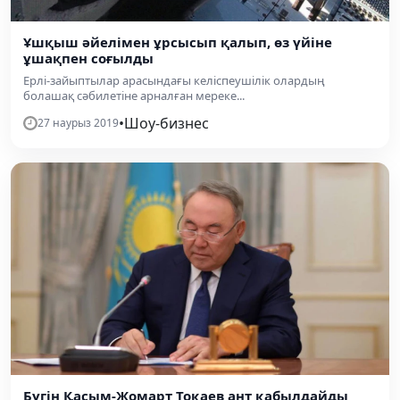
Ұшқыш әйелімен ұрсысып қалып, өз үйіне
ұшақпен соғылды
Ерлі-зайыптылар арасындағы келіспеушілік олардың
болашақ сәбилетіне арналған мереке...
•
Шоу-бизнес
27 наурыз 2019
Бүгін Қасым-Жомарт Тоқаев ант қабылдайды