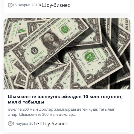
•
Шоу-бизнес
16 наурыз 2019
Шымкентте шенеунік әйелден 10 млн теңгенің
мүлкі табылды
Әйелге 200 мың доллар жымқырды деген күдік тағылып
отыр. Шымкентте 200 мың доллар...
•
Шоу-бизнес
1 наурыз 2019