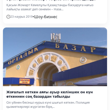
Қасым-Жомарт Кемелұлы Қазақстанды басқаруға нағыз
лайықты азамат деп сенемін – Наза...
•
Шоу-бизнес
23 наурыз 2019
Жоғалып кеткен аяғы ауыр келіншек он күн
өткеннен соң базардан табылды
Ол үйінен бесінші нурыз күні шығып кеткен. Полиция
қызметкерлері жүргізген бірқ...