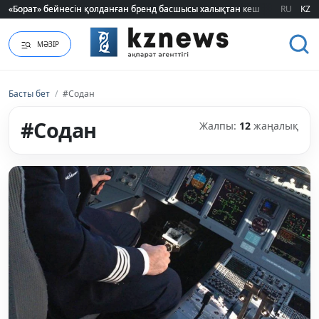
«Борат» бейнесін қолданған бренд басшысы халықтан кешірім сұрады
«Борат» бейнесін қолданған бренд басшысы халықтан кешірім сұрады
RU
KZ
МӘЗІР
Басты бет
/
#Содан
#Содан
Жалпы:
12
жаңалық