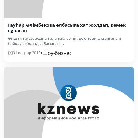
Гауһар Әлімбекова елбасыға хат жолдап, көмек
сұраған
Әншінің жазбасынан алаяққа өзінің де оңбай алданғанын
байқауға болады. Басына іс...
•
Шоу-бизнес
31 қаңтар 2019