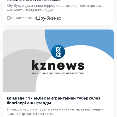
Абу-Духур ауданында террористер автокөлікке отырғызып,
жанкештіні қолданған. "Дже...
•
Шоу-бизнес
23 қаңтар 2019
Елімізде 117 еңбек мигрантынан туберкулез
белгілері анықталды
Еліміздің көші-қон туралы заңына сәйкес, әр қазақстандық
азамат сырттан ең көп деге...