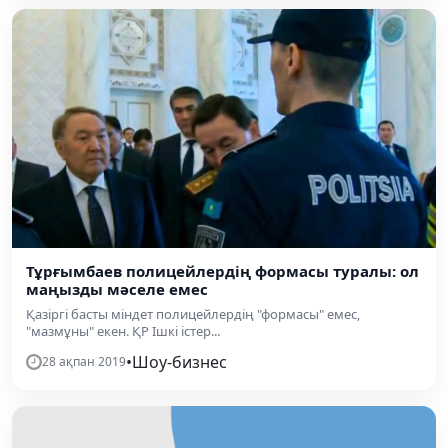
Тұрғымбаев полицейлердің формасы туралы: ол
маңызды мәселе емес
Қазіргі басты міндет полицейлердің "формасы" емес,
"мазмұны" екен. ҚР Ішкі істер...
•
Шоу-бизнес
28 ақпан 2019