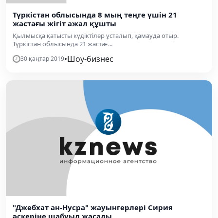
Түркістан облысында 8 мың теңге үшін 21
жастағы жігіт ажал құшты
Қылмысқа қатысты күдіктілер ұсталып, қамауда отыр.
Түркістан облысында 21 жастағ...
•
Шоу-бизнес
30 қаңтар 2019
"Джебхат ан-Нусра" жауынгерлері Сирия
әскеріне шабуыл жасады