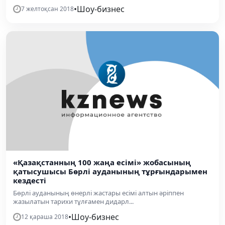
•
Шоу-бизнес
7 желтоқсан 2018
«Қазақстанның 100 жаңа есімі» жобасының
қатысушысы Бөрлі ауданының тұрғындарымен
кездесті
Бөрлі ауданының өнерлі жастары есімі алтын әріппен
жазылатын тарихи тұлғамен дидарл...
•
Шоу-бизнес
12 қараша 2018