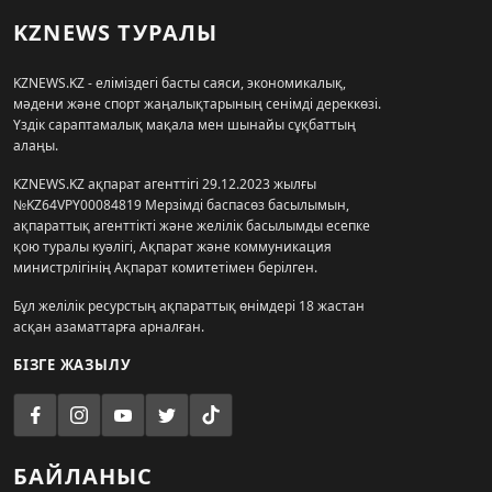
KZNEWS ТУРАЛЫ
KZNEWS.KZ - еліміздегі басты саяси, экономикалық,
мәдени және спорт жаңалықтарының сенімді дереккөзі.
Үздік сараптамалық мақала мен шынайы сұқбаттың
алаңы.
KZNEWS.KZ ақпарат агенттігі 29.12.2023 жылғы
№KZ64VPY00084819 Мерзімді баспасөз басылымын,
ақпараттық агенттікті және желілік басылымды есепке
қою туралы куәлігі, Ақпарат және коммуникация
министрлігінің Ақпарат комитетімен берілген.
Бұл желілік ресурстың ақпараттық өнімдері 18 жастан
асқан азаматтарға арналған.
БІЗГЕ ЖАЗЫЛУ
БАЙЛАНЫС