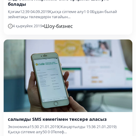
болады
Қоғам12:39 04.09.2019Қысқа сілтеме алу1 0 0Бұдан былай
зейнетақы төлемдерін тағайын...
•
Шоу-бизнес
4 қыркүйек 2019
салымды SMS көмегімен тексере аласыз
Экономика15:30 21.01.2019(Жаңартылды 15:36 21.01.2019)
Қысқа сілтеме алу50 0 0Телеф...