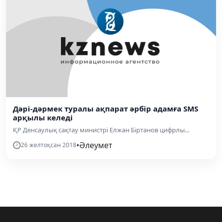
Дәрі-дәрмек туралы ақпарат әрбір адамға SMS
арқылы келеді
ҚР Денсаулық сақтау министрі Елжан Біртанов цифрлы...
•
Әлеумет
26 желтоқсан 2018