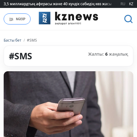
3,5 миллиардтың аферасы және 40 күндік сәбидің көз жасы: Медицинад
3,5 миллиардтың аферасы және 40 күндік сәбидің көз жасы: Медицинад
RU
KZ
МӘЗІР
Басты бет
/
#SMS
#SMS
Жалпы:
6
жаңалық