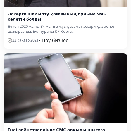
Әскерге шақырту қағазының орнына SMS
келетін болды
Өткен 2020 жылы 34 мыңға жуық азамат әскери қызметке
шақырылды. Бұл туралы ҚР Қорға...
•
Шоу-бизнес
22 қаңтар 2021
Енді зейнеткерлікке СМС арқылы шығуға