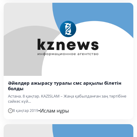
Әйелдер ажырасу туралы смс арқылы білетін
болды
Астана. 8 қаңтар. KAZISLAM – Жаңа қабылданған заң тәртібіне
сәйкес күй...
•
Ислам нұры
8 қаңтар 2019