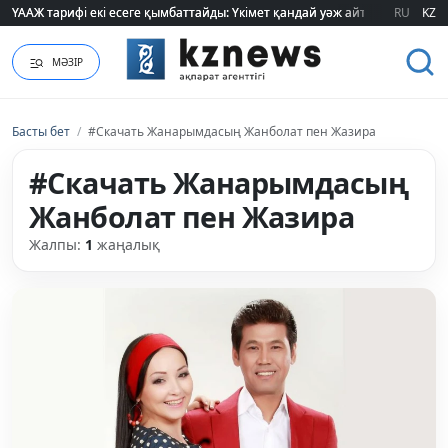
ҮААЖ тарифі екі есеге қымбаттайды: Үкімет қандай уәж айтады?
ҮААЖ тарифі екі есеге қымбаттайды: Үкімет қандай уәж айтады?
RU
KZ
МӘЗІР
Басты бет
/
#Скачать Жанарымдасың Жанболат пен Жазира
#Скачать Жанарымдасың
Жанболат пен Жазира
Жалпы:
1
жаңалық