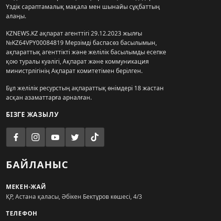
Үздік сараптамалық мақала мен шынайы сұқбаттың
алаңы.
KZNEWS.KZ ақпарат агенттігі 29.12.2023 жылғы
№KZ64VPY00084819 Мерзімді баспасөз басылымын,
ақпараттық агенттікті және желілік басылымды есепке
қою туралы куәлігі, Ақпарат және коммуникация
министрлігінің Ақпарат комитетімен берілген.
Бұл желілік ресурстың ақпараттық өнімдері 18 жастан
асқан азаматтарға арналған.
БІЗГЕ ЖАЗЫЛУ
БАЙЛАНЫС
МЕКЕН-ЖАЙ
ҚР, Астана қаласы, Әбікен Бектұров көшесі, 4/3
ТЕЛЕФОН