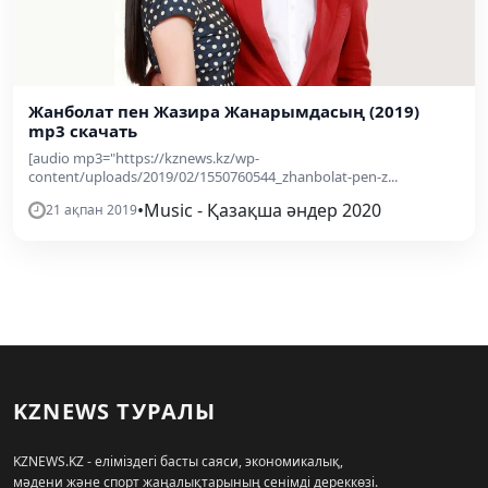
Жанболат пен Жазира Жанарымдасың (2019)
mp3 скачать
[audio mp3="https://kznews.kz/wp-
content/uploads/2019/02/1550760544_zhanbolat-pen-z...
•
Music - Қазақша әндер 2020
21 ақпан 2019
KZNEWS ТУРАЛЫ
KZNEWS.KZ - еліміздегі басты саяси, экономикалық,
мәдени және спорт жаңалықтарының сенімді дереккөзі.