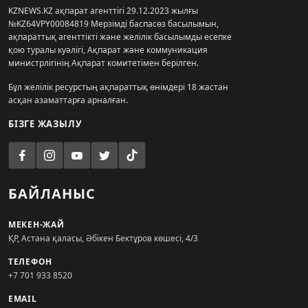
KZNEWS.KZ ақпарат агенттігі 29.12.2023 жылғы
№KZ64VPY00084819 Мерзімді баспасөз басылымын,
ақпараттық агенттікті және желілік басылымды есепке
қою туралы куәлігі, Ақпарат және коммуникация
министрлігінің Ақпарат комитетімен берілген.
Бұл желілік ресурстың ақпараттық өнімдері 18 жастан
асқан азаматтарға арналған.
БІЗГЕ ЖАЗЫЛУ
БАЙЛАНЫС
МЕКЕН-ЖАЙ
ҚР, Астана қаласы, Әбікен Бектұров көшесі, 4/3
ТЕЛЕФОН
+7 701 933 8520
EMAIL