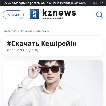
3,5 миллиардтың аферасы және 40 күндік сәбидің көз жасы: Медицинад
3,5 миллиардтың аферасы және 40 күндік сәбидің көз жасы: Медицинад
RU
KZ
МӘЗІР
Басты бет
/
#Скачать Кешірейін
#Скачать Кешірейін
Жалпы:
1
жаңалық