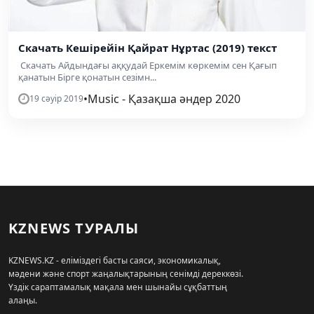
Скачать Кешірейін Қайрат Нұртас (2019) текст
Скачать Айдындағы аққудай Еркемім көркемім сен Қағып
қанатын Бірге қонатын сезімн...
•
Music - Қазақша әндер 2020
19 сәуір 2019
KZNEWS ТУРАЛЫ
KZNEWS.KZ - еліміздегі басты саяси, экономикалық,
мәдени және спорт жаңалықтарының сенімді дереккөзі.
Үздік сараптамалық мақала мен шынайы сұқбаттың
алаңы.