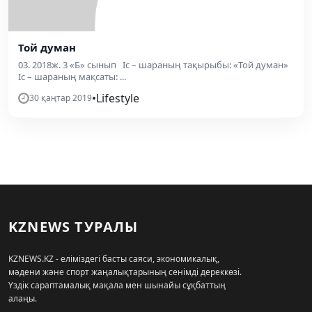
Той думан
03. 2018ж. 3 «Б» сынып Іс – шараның тақырыбы: «Той думан»
Іс – шараның мақсаты: ...
•
Lifestyle
30 қаңтар 2019
KZNEWS ТУРАЛЫ
KZNEWS.KZ - еліміздегі басты саяси, экономикалық,
мәдени және спорт жаңалықтарының сенімді дереккөзі.
Үздік сараптамалық мақала мен шынайы сұқбаттың
алаңы.