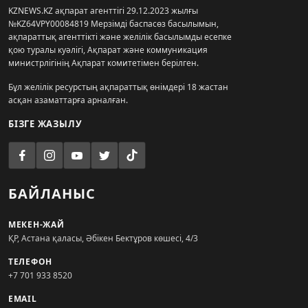
KZNEWS.KZ ақпарат агенттігі 29.12.2023 жылғы
№KZ64VPY00084819 Мерзімді баспасөз басылымын,
ақпараттық агенттікті және желілік басылымды есепке
қою туралы куәлігі, Ақпарат және коммуникация
министрлігінің Ақпарат комитетімен берілген.
Бұл желілік ресурстың ақпараттық өнімдері 18 жастан
асқан азаматтарға арналған.
БІЗГЕ ЖАЗЫЛУ
БАЙЛАНЫС
МЕКЕН-ЖАЙ
ҚР, Астана қаласы, Әбікен Бектұров көшесі, 4/3
ТЕЛЕФОН
+7 701 933 8520
EMAIL