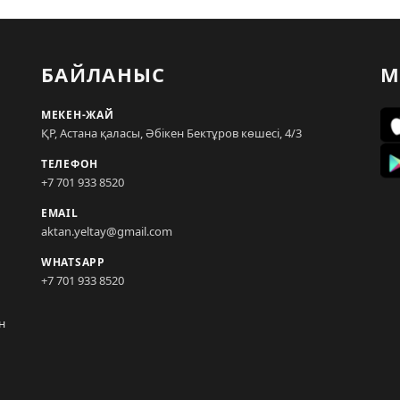
БАЙЛАНЫС
М
МЕКЕН-ЖАЙ
ҚР, Астана қаласы, Әбікен Бектұров көшесі, 4/3
ТЕЛЕФОН
+7 701 933 8520
EMAIL
aktan.yeltay@gmail.com
WHATSAPP
+7 701 933 8520
н