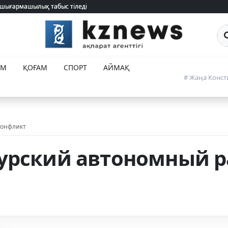
 шығармашылық табыс тіледі
 шығармашылық табыс тіледі
Са
ЕМ
ҚОҒАМ
СПОРТ
АЙМАҚ
# Жаңа Конст
конфликт
урский автономный 