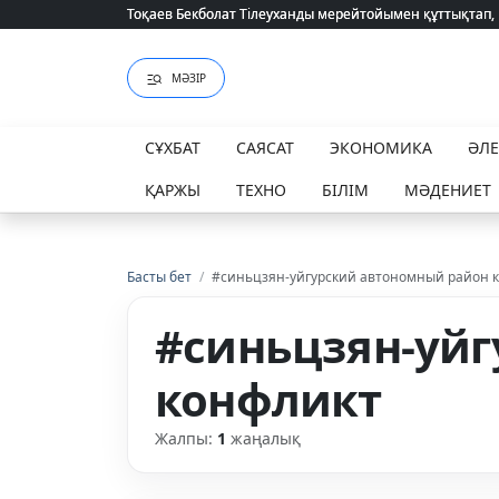
Тоқаев Бекболат Тілеуханды мерейтойымен құттықтап,
Тоқаев Бекболат Тілеуханды мерейтойымен құттықтап,
МӘЗІР
СҰХБАТ
САЯСАТ
ЭКОНОМИКА
ӘЛ
ҚАРЖЫ
ТЕХНО
БІЛІМ
МӘДЕНИЕТ
Басты бет
/
#синьцзян-уйгурский автономный район 
#синьцзян-уйг
конфликт
Жалпы:
1
жаңалық