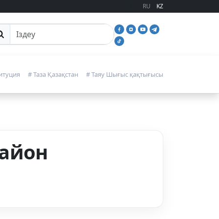
RU
KZ
йттан іздеу
итуция
# Таза Қазақстан
# Таяу Шығыс қақтығысы
район