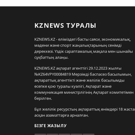
KZNEWS ТУРАЛЫ
KZNEWS.KZ - еліміздегі басты саяси, экономикалық,
мәдени және спорт жаңалықтарының сенімді
дереккөзі. Үздік сараптамалық мақала мен шынайы
сұқбаттың алаңы.
KZNEWS.KZ ақпарат агенттігі 29.12.2023 жылғы
№KZ64VPY00084819 Мерзімді баспасөз басылымын,
ақпараттық агенттікті және желілік басылымды
есепке қою туралы куәлігі, Ақпарат және
коммуникация министрлігінің Ақпарат комитетімен
берілген.
Бұл желілік ресурстың ақпараттық өнімдері 18 жаста
асқан азаматтарға арналған.
БІЗГЕ ЖАЗЫЛУ