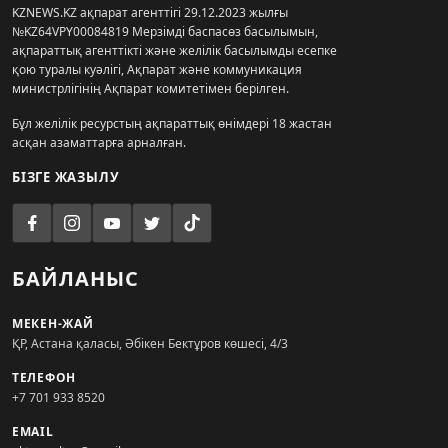
KZNEWS.KZ ақпарат агенттігі 29.12.2023 жылғы
№KZ64VPY00084819 Мерзімді баспасөз басылымын,
ақпараттық агенттікті және желілік басылымды есепке
қою туралы куәлігі, Ақпарат және коммуникация
министрлігінің Ақпарат комитетімен берілген.
Бұл желілік ресурстың ақпараттық өнімдері 18 жастан
асқан азаматтарға арналған.
БІЗГЕ ЖАЗЫЛУ
БАЙЛАНЫС
МЕКЕН-ЖАЙ
ҚР, Астана қаласы, Әбікен Бектұров көшесі, 4/3
ТЕЛЕФОН
+7 701 933 8520
EMAIL