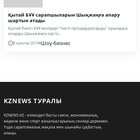
Қытай БҰҰ сарапшыларын Шыңжаңға апару
шартын атады
Қытай билігі БҰҰ өкілдері "тиісті процедураларды" орындаса
оларды Шыңжаңға кіргіз...
•
Шоу-бизнес
8 қаңтар 2019
KZNEWS ТУРАЛЫ
KZNEWS.KZ - еліміздегі басты саяси, экономикалық,
мәдени және спорт жаңалықтарының сенімді дереккөзі.
Үздік сараптамалық мақала мен шынайы сұқбаттың
алаңы.