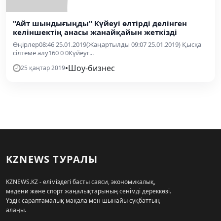
"Айт шындығыңды" Күйеуі өлтірді делінген
келіншектің анасы жанайқайын жеткізді
Өңірлер08:46 25.01.2019(Жаңартылды 09:07 25.01.2019) Қысқа
сілтеме алу160 0 0Күйеуг...
•
Шоу-бизнес
25 қаңтар 2019
KZNEWS ТУРАЛЫ
KZNEWS.KZ - еліміздегі басты саяси, экономикалық,
мәдени және спорт жаңалықтарының сенімді дереккөзі.
Үздік сараптамалық мақала мен шынайы сұқбаттың
алаңы.