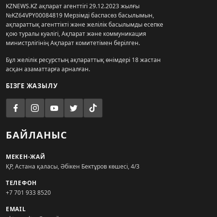
KZNEWS.KZ ақпарат агенттігі 29.12.2023 жылғы
№KZ64VPY00084819 Мерзімді баспасөз басылымын,
ақпараттық агенттікті және желілік басылымды есепке
қою туралы куәлігі, Ақпарат және коммуникация
министрлігінің Ақпарат комитетімен берілген.
Бұл желілік ресурстың ақпараттық өнімдері 18 жастан
асқан азаматтарға арналған.
БІЗГЕ ЖАЗЫЛУ
БАЙЛАНЫС
МЕКЕН-ЖАЙ
ҚР, Астана қаласы, Әбікен Бектұров көшесі, 4/3
ТЕЛЕФОН
+7 701 933 8520
EMAIL