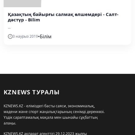
Қазақтың байырғы салмақ өлшемдері - Салт-
дәстүр - Bilim
...
•
Білім
3 наурыз 2019
KZNEWS ТУРАЛЫ
KZNEWS.KZ - еліміздегі басты саяси, экономикалық,
мәдени және спорт жаңалықтарының сенімді дереккөзі.
Үздік сараптамалық мақала мен шынайы сұқбаттың
алаңы.
KZNEWS.KZ ақпарат агенттігі 29.12.2023 жылғы