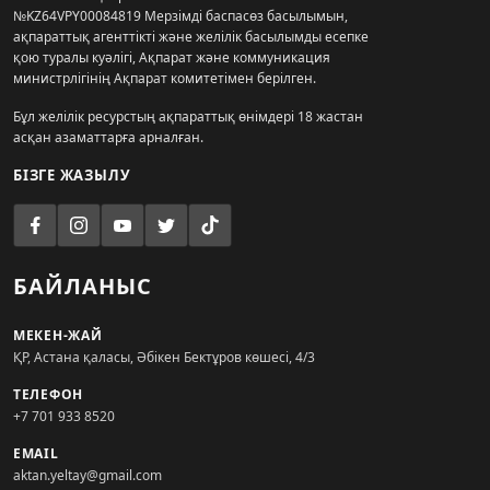
№KZ64VPY00084819 Мерзімді баспасөз басылымын,
ақпараттық агенттікті және желілік басылымды есепке
қою туралы куәлігі, Ақпарат және коммуникация
министрлігінің Ақпарат комитетімен берілген.
Бұл желілік ресурстың ақпараттық өнімдері 18 жастан
асқан азаматтарға арналған.
БІЗГЕ ЖАЗЫЛУ
БАЙЛАНЫС
МЕКЕН-ЖАЙ
ҚР, Астана қаласы, Әбікен Бектұров көшесі, 4/3
ТЕЛЕФОН
+7 701 933 8520
EMAIL
aktan.yeltay@gmail.com