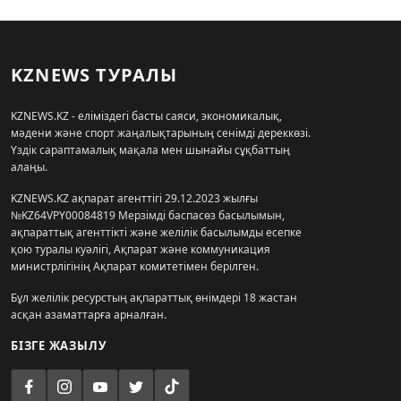
KZNEWS ТУРАЛЫ
KZNEWS.KZ - еліміздегі басты саяси, экономикалық,
мәдени және спорт жаңалықтарының сенімді дереккөзі.
Үздік сараптамалық мақала мен шынайы сұқбаттың
алаңы.
KZNEWS.KZ ақпарат агенттігі 29.12.2023 жылғы
№KZ64VPY00084819 Мерзімді баспасөз басылымын,
ақпараттық агенттікті және желілік басылымды есепке
қою туралы куәлігі, Ақпарат және коммуникация
министрлігінің Ақпарат комитетімен берілген.
Бұл желілік ресурстың ақпараттық өнімдері 18 жастан
асқан азаматтарға арналған.
БІЗГЕ ЖАЗЫЛУ