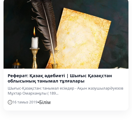
Реферат: Қазақ әдебиеті | Шығыс Қазақстан
облысының танымал тұлғалары
Шығыс-Қазақстан: танымал есімдер - Ақын жазушыларӘуезов
Мұхтар Омарханұлы ( 189...
•
Білім
16 тамыз 2019