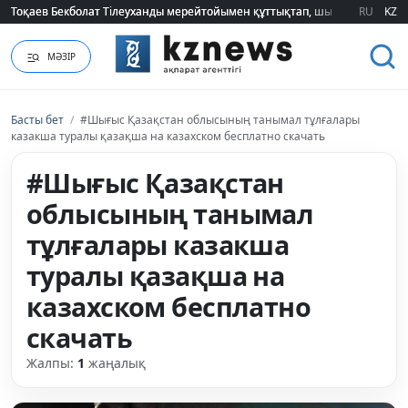
Тоқаев Бекболат Тілеуханды мерейтойымен құттықтап, шығармашылық т
Тоқаев Бекболат Тілеуханды мерейтойымен құттықтап, шығармашылық т
RU
KZ
МӘЗІР
Басты бет
/
#Шығыс Қазақстан облысының танымал тұлғалары
казакша туралы қазақша на казахском бесплатно скачать
#Шығыс Қазақстан
облысының танымал
тұлғалары казакша
туралы қазақша на
казахском бесплатно
скачать
Жалпы:
1
жаңалық