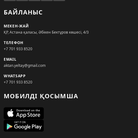
БАЙЛАНЫС
МЕКЕН-ЖАЙ
ҚР, Астана қаласы, Әбікен Бектұров көшесі, 4/3
ТЕЛЕФОН
+7 701 933 8520
EMAIL
aktan.yeltay@gmail.com
WHATSAPP
+7 701 933 8520
МОБИЛДІ ҚОСЫМША