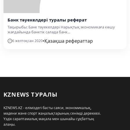
Банк тәуекелдері туралы реферат
Тақырыбы: Банк тәуекелдері Нарықтық экономикаға көшу
жағдайында банктік салада банк...
•
Қазақша рефераттар
6 желтоқсан 2020
KZNEWS ТУРАЛЫ
KZNEWS.KZ - еліміздегі басты саяси, экономикалық,
мәдени және спорт жаңалықтарының сенімді дереккөзі.
Үздік сараптамалық мақала мен шынайы сұқбаттың
алаңы.