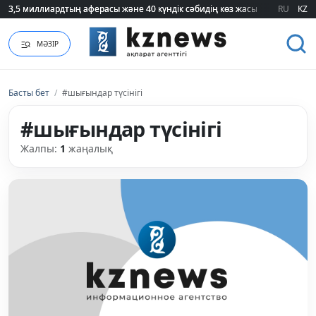
3,5 миллиардтың аферасы және 40 күндік сәбидің көз жасы: Медицинад
3,5 миллиардтың аферасы және 40 күндік сәбидің көз жасы: Медицинад
RU
KZ
МӘЗІР
Басты бет
/
#шығындар түсінігі
#шығындар түсінігі
Жалпы:
1
жаңалық