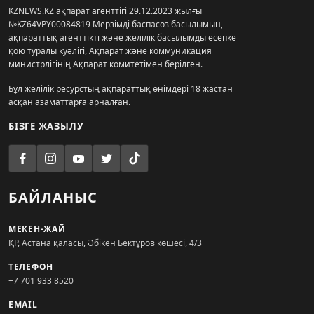
KZNEWS.KZ ақпарат агенттігі 29.12.2023 жылғы
№KZ64VPY00084819 Мерзімді баспасөз басылымын,
ақпараттық агенттікті және желілік басылымды есепке
қою туралы куәлігі, Ақпарат және коммуникация
министрлігінің Ақпарат комитетімен берілген.
Бұл желілік ресурстың ақпараттық өнімдері 18 жастан
асқан азаматтарға арналған.
БІЗГЕ ЖАЗЫЛУ
БАЙЛАНЫС
МЕКЕН-ЖАЙ
ҚР, Астана қаласы, Әбікен Бектұров көшесі, 4/3
ТЕЛЕФОН
+7 701 933 8520
EMAIL