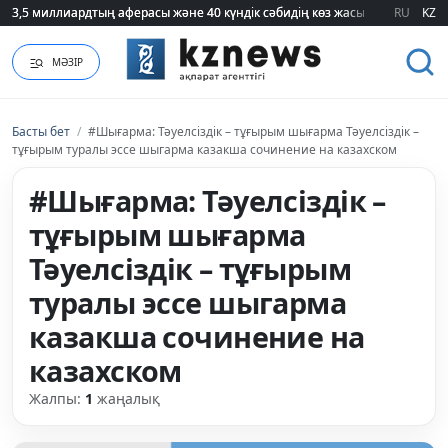
3,5 миллиардтың аферасы және 40 күндік сәбидің көз жасы: Медицинад
3,5 миллиардтың аферасы және 40 күндік сәбидің көз жасы: Медицинад
RU
KZ
МӘЗІР
Басты бет
/
#Шығарма: Тәуелсіздік – тұғырым шығарма Тәуелсіздік –
тұғырым туралы эссе шыгарма казакша сочинение на казахском
#Шығарма: Тәуелсіздік –
тұғырым шығарма
Тәуелсіздік – тұғырым
туралы эссе шыгарма
казакша сочинение на
казахском
Жалпы:
1
жаңалық