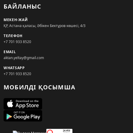
БАЙЛАНЫС
МЕКЕН-ЖАЙ
ҚР, Астана қаласы, Әбікен Бектұров көшесі, 4/3
ТЕЛЕФОН
+7 701 933 8520
EMAIL
aktan.yeltay@gmail.com
WHATSAPP
+7 701 933 8520
МОБИЛДІ ҚОСЫМША