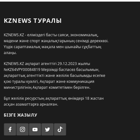
KZNEWS ТУРАЛЫ
KZNEWS.KZ - еліміздегі басты саяси, экономикалық,
мәдени және спорт жаңалықтарының сенімді дереккөзі.
Үздік сараптамалық мақала мен шынайы сұқбаттың
алаңы.
KZNEWS.KZ ақпарат агенттігі 29.12.2023 жылғы
№KZ64VPY00084819 Мерзімді баспасөз басылымын,
ақпараттық агенттікті және желілік басылымды есепке
қою туралы куәлігі, Ақпарат және коммуникация
министрлігінің Ақпарат комитетімен берілген.
Бұл желілік ресурстың ақпараттық өнімдері 18 жастан
асқан азаматтарға арналған.
БІЗГЕ ЖАЗЫЛУ