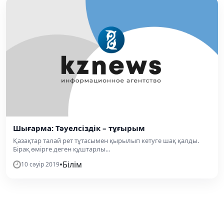
Шығарма: Тәуелсіздік – тұғырым
Қазақтар талай рет тұтасымен қырылып кетуге шақ қалды.
Бірақ өмірге деген құштарлы...
•
Білім
10 сәуір 2019