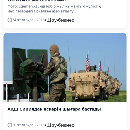
Фото: Egemen.kzЕнді әрбір жылжымайтын мүліктің
иесі пәтердегі тіркелген азаматты тұ...
•
Шоу-бизнес
24 желтоқсан 2018
АҚШ Сириядан әскерін шығара бастады
...
•
Шоу-бизнес
20 желтоқсан 2018