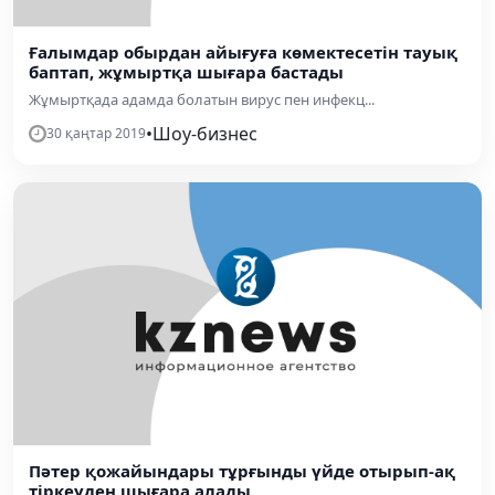
Ғалымдар обырдан айығуға көмектесетін тауық
баптап, жұмыртқа шығара бастады
Жұмыртқада адамда болатын вирус пен инфекц...
•
Шоу-бизнес
30 қаңтар 2019
Пәтер қожайындары тұрғынды үйде отырып-ақ
тіркеуден шығара алады