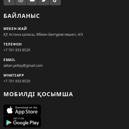
БАЙЛАНЫС
МЕКЕН-ЖАЙ
ҚР, Астана қаласы, Әбікен Бектұров көшесі, 4/3
ТЕЛЕФОН
+7 701 933 8520
EMAIL
aktan.yeltay@gmail.com
WHATSAPP
+7 701 933 8520
МОБИЛДІ ҚОСЫМША