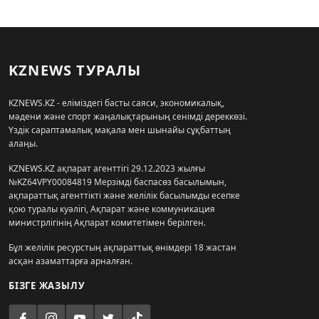
KZNEWS ТУРАЛЫ
KZNEWS.KZ - еліміздегі басты саяси, экономикалық,
мәдени және спорт жаңалықтарының сенімді дереккөзі.
Үздік сараптамалық мақала мен шынайы сұқбаттың
алаңы.
KZNEWS.KZ ақпарат агенттігі 29.12.2023 жылғы
№KZ64VPY00084819 Мерзімді баспасөз басылымын,
ақпараттық агенттікті және желілік басылымды есепке
қою туралы куәлігі, Ақпарат және коммуникация
министрлігінің Ақпарат комитетімен берілген.
Бұл желілік ресурстың ақпараттық өнімдері 18 жастан
асқан азаматтарға арналған.
БІЗГЕ ЖАЗЫЛУ