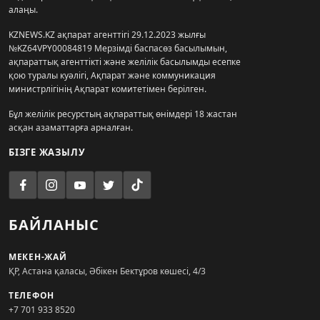
алаңы.
KZNEWS.KZ ақпарат агенттігі 29.12.2023 жылғы
№KZ64VPY00084819 Мерзімді баспасөз басылымын,
ақпараттық агенттікті және желілік басылымды есепке
қою туралы куәлігі, Ақпарат және коммуникация
министрлігінің Ақпарат комитетімен берілген.
Бұл желілік ресурстың ақпараттық өнімдері 18 жастан
асқан азаматтарға арналған.
БІЗГЕ ЖАЗЫЛУ
БАЙЛАНЫС
МЕКЕН-ЖАЙ
ҚР, Астана қаласы, Әбікен Бектұров көшесі, 4/3
ТЕЛЕФОН
+7 701 933 8520