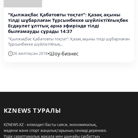
"Қылжақбас Қабатовты тоқтат": Қазақ ақыны
тілді шұбарлаған Тұрсынбекке шүйліктіҰлықбек
Есдәулет ұлттық арна эфирінде тілді
былғамауды сұрады 14:37
"Қылжақбас Қабатовты тоқтат": Қазақ ақыны тілді шұбарлаған
Тұрсынбекке шүйліктіҰлық...
•
Шоу-бизнес
26 желтоқсан 2018
KZNEWS ТУРАЛЫ
KZNEWS.KZ - еліміздегі басты саяси, экономикалық,
мәдени және спорт жаңалықтарының сенімді дереккөзі.
Үздік сараптамалық мақала мен шынайы сұқбаттың