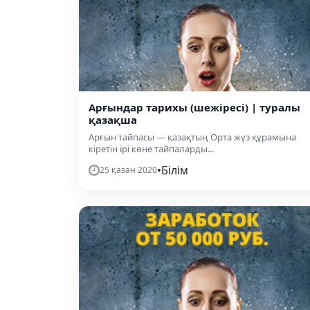
Арғындар тарихы (шежіресі) | туралы
қазақша
Арғын тайпасы — қазақтың Орта жүз құрамына
кіретін ірі көне тайпаларды...
•
Білім
25 қазан 2020