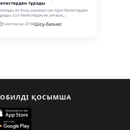
белестерден тұрады
Еліміздің ел болу шежіресі сан түрлі белестерден
ұрады. Сол белестердің ең алғашқ...
•
Шоу-бизнес
5 желтоқсан 2018
ОБИЛДІ ҚОСЫМША