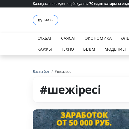
Қазақстан әлемдегі ең бақуатты 70 елдің қатарына енді
Қазақстан әлемдегі ең бақуатты 70 елдің қатарына енді
МӘЗІР
СҰХБАТ
САЯСАТ
ЭКОНОМИКА
ӘЛ
ҚАРЖЫ
ТЕХНО
БІЛІМ
МӘДЕНИЕТ
Басты бет
/
#шежіресі
#шежіресі