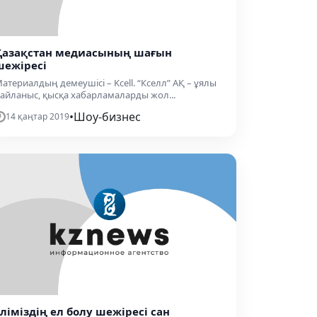
Қазақстан медиасының шағын
шежіресі
атериалдың демеушісі – Kcell. “Кселл” АҚ – ұялы
айланыс, қысқа хабарламаларды жол...
•
Шоу-бизнес
14 қаңтар 2019
Еліміздің ел болу шежіресі сан