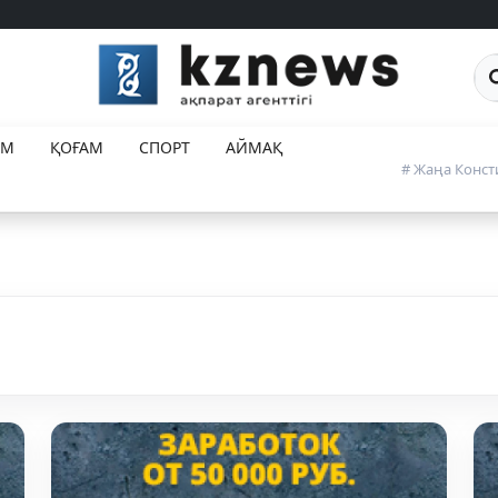
Са
ЕМ
ҚОҒАМ
СПОРТ
АЙМАҚ
# Жаңа Конст