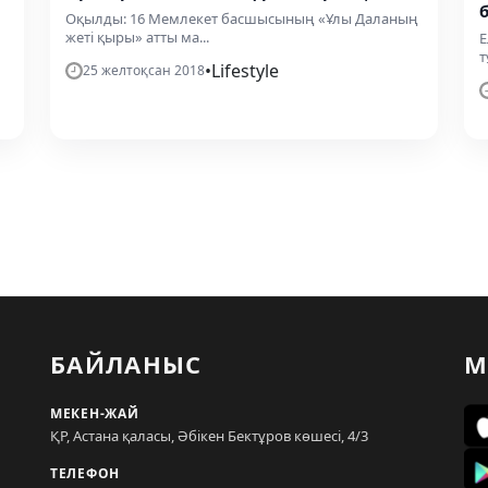
Оқылды: 16 Мемлекет басшысының «Ұлы Даланың
жеті қыры» атты ма...
​
т
•
Lifestyle
25 желтоқсан 2018
БАЙЛАНЫС
М
МЕКЕН-ЖАЙ
ҚР, Астана қаласы, Әбікен Бектұров көшесі, 4/3
ТЕЛЕФОН