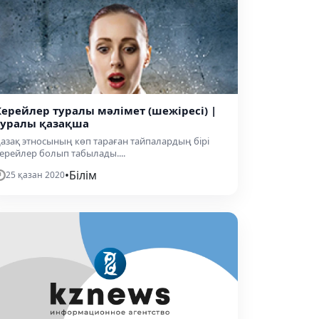
Керейлер туралы мәлімет (шежіресі) |
туралы қазақша
азақ этносының көп тараған тайпалардың бірі
ерейлер болып табылады....
•
Білім
25 қазан 2020