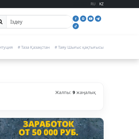
RU
KZ
йттан іздеу
итуция
# Таза Қазақстан
# Таяу Шығыс қақтығысы
Жалпы:
9
жаңалық