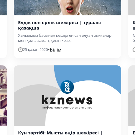
Елдік пен ерлік шежіресі | туралы
қазақша
Халқымыз басынан кешірген сан алуан оқиғалар
М
мен қилы заман, қиын кезе...
б
•
Білім
25 қазан 2020
Күн тәртібі: Мысты өңір шежіресі |