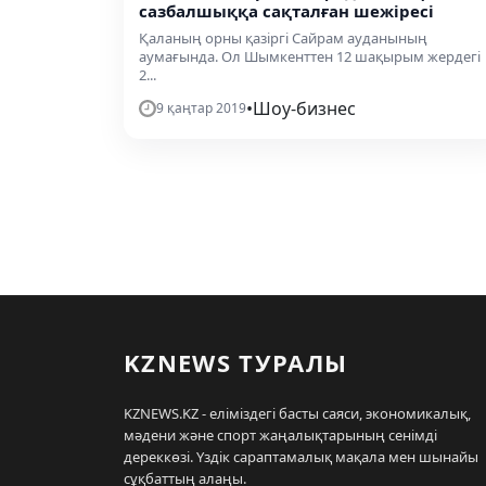
сазбалшыққа сақталған шежіресі
Қаланың орны қазіргі Сайрам ауданының
аумағында. Ол Шымкенттен 12 шақырым жердегі
2...
•
Шоу-бизнес
9 қаңтар 2019
KZNEWS ТУРАЛЫ
KZNEWS.KZ - еліміздегі басты саяси, экономикалық,
мәдени және спорт жаңалықтарының сенімді
дереккөзі. Үздік сараптамалық мақала мен шынайы
сұқбаттың алаңы.