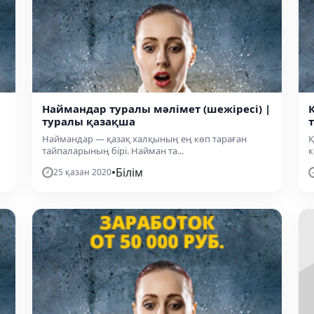
Наймандар туралы мәлімет (шежіресі) |
туралы қазақша
Наймандар — қазақ халқының ең көп тараған
Қ
тайпаларының бірі. Найман та...
к
•
Білім
25 қазан 2020