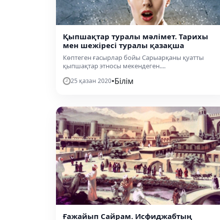
Қыпшақтар туралы мәлімет. Тарихы
мен шежіресі туралы қазақша
Көптеген ғасырлар бойы Сарыарқаны қуатты
қыпшақтар этносы мекендеген....
•
Білім
25 қазан 2020
Ғажайып Сайрам. Исфиджабтың